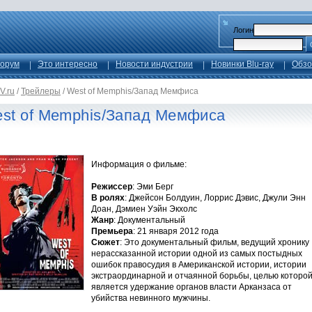
Логин
орум
Это интересно
Новости индустрии
Новинки Blu-ray
Обзо
V.ru
/
Трейлеры
/
West of Memphis/Запад Мемфиса
st of Memphis/Запад Мемфиса
Информация о фильме:
Режиссер
: Эми Берг
В ролях
: Джейсон Болдуин, Лоррис Дэвис, Джули Энн
Доан, Дэмиен Уэйн Экхолс
Жанр
: Документальный
Премьера
: 21 января 2012 года
Сюжет
: Это документальный фильм, ведущий хронику
нерассказанной истории одной из самых постыдных
ошибок правосудия в Американской истории, истории
экстраординарной и отчаянной борьбы, целью которо
является удержание органов власти Арканзаса от
убийства невинного мужчины.