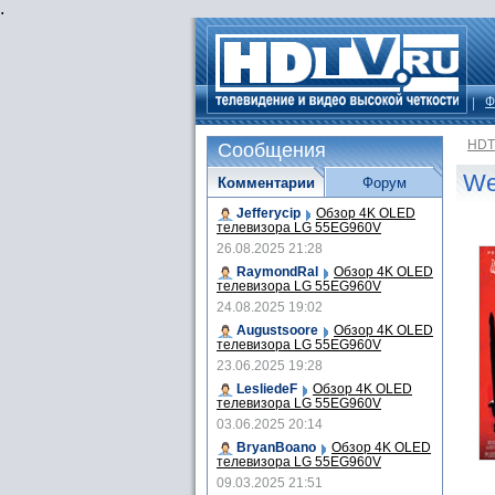
.
Ф
HDT
Сообщения
We
Комментарии
Форум
Jefferycip
Обзор 4K OLED
телевизора LG 55EG960V
26.08.2025 21:28
RaymondRal
Обзор 4K OLED
телевизора LG 55EG960V
24.08.2025 19:02
Augustsoore
Обзор 4K OLED
телевизора LG 55EG960V
23.06.2025 19:28
LesliedeF
Обзор 4K OLED
телевизора LG 55EG960V
03.06.2025 20:14
BryanBoano
Обзор 4K OLED
телевизора LG 55EG960V
09.03.2025 21:51