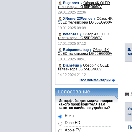
Eugenrex
Обзор 4K OLED
телевизора LG 55EG960V
29.01.2025 22:36
XRumer23Wence
Обзор 4K
OLED телевизора LG 55EG960V
19.01.2025 09:09
betenTaX
Обзор 4K OLED
телевизора LG 55EG960V
17.01.2025 07:12
Дл
Bubpummabug
Обзор 4K
OLED телевизора LG 55EG960V
Al
10.01.2025 08:41
DianeFup
Обзор 4K OLED
телевизора LG 55EG960V
14.12.2024 21:12
Все комментарии
Голосование
Интерфейс для медиаплееров
какого производителя вам
кажется наиболее удобным?
Ув
за
Roku
Dune HD
П
Apple TV