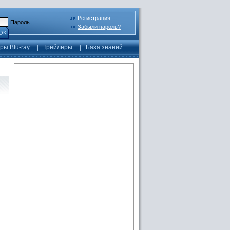
Регистрация
Пароль
Забыли пароль?
ОК
ры Blu-ray
Трейлеры
База знаний
й