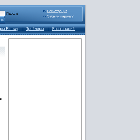
Регистрация
Пароль
Забыли пароль?
ОК
ры Blu-ray
Трейлеры
База знаний
ие
д