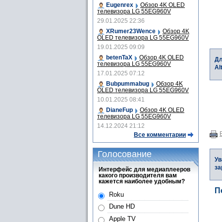
Eugenrex
Обзор 4K OLED
телевизора LG 55EG960V
29.01.2025 22:36
XRumer23Wence
Обзор 4K
OLED телевизора LG 55EG960V
19.01.2025 09:09
betenTaX
Обзор 4K OLED
Дл
телевизора LG 55EG960V
Al
17.01.2025 07:12
Bubpummabug
Обзор 4K
OLED телевизора LG 55EG960V
10.01.2025 08:41
DianeFup
Обзор 4K OLED
телевизора LG 55EG960V
14.12.2024 21:12
Все комментарии
Голосование
Ув
за
Интерфейс для медиаплееров
какого производителя вам
кажется наиболее удобным?
П
Roku
Dune HD
Apple TV