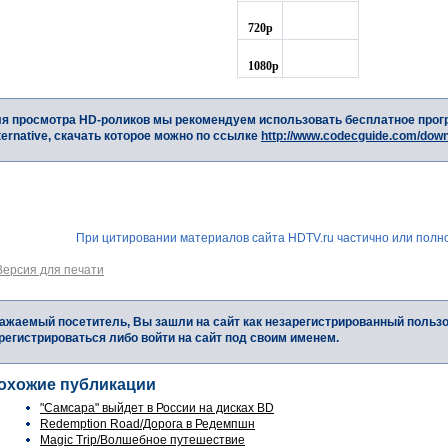
720p
1080p
я просмотра HD-роликов мы рекомендуем использовать бесплатное прог
ternative, скачать которое можно по ссылке
http://www.codecguide.com/dow
При цитировании материалов сайта HDTV.ru частично или полно
Версия для печати
ажаемый посетитель, Вы зашли на сайт как незарегистрированный польз
регистрироваться либо войти на сайт под своим именем.
охожие публикации
"Самсара" выйдет в России на дисках BD
Redemption Road/Дорога в Редемпшн
Magic Trip/Волшебное путешествие