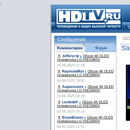
.
Ф
HDT
Сообщения
Sa
Комментарии
Форум
Jefferycip
Обзор 4K OLED
телевизора LG 55EG960V
26.08.2025 21:28
RaymondRal
Обзор 4K OLED
телевизора LG 55EG960V
24.08.2025 19:02
Augustsoore
Обзор 4K OLED
телевизора LG 55EG960V
23.06.2025 19:28
LesliedeF
Обзор 4K OLED
телевизора LG 55EG960V
03.06.2025 20:14
BryanBoano
Обзор 4K OLED
телевизора LG 55EG960V
09.03.2025 21:51