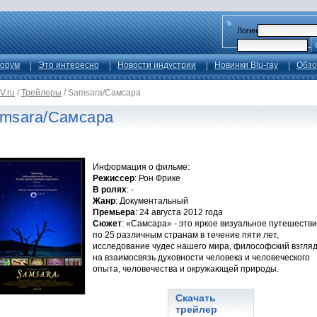
Логин
орум
Это интересно
Новости индустрии
Новинки Blu-ray
Обзо
V.ru
/
Трейлеры
/
Samsara/Самсара
msara/Самсара
Информация о фильме:
Режиссер
: Рон Фрике
В ролях
: -
Жанр
: Документальный
Премьера
: 24 августа 2012 года
Сюжет
: «Самсара» - это яркое визуальное путешеств
по 25 различным странам в течение пяти лет,
исследование чудес нашего мира, философский взгля
на взаимосвязь духовности человека и человеческого
опыта, человечества и окружающей природы.
Скачать
трейлер