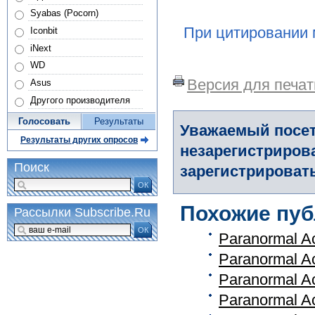
Syabas (Pocorn)
При цитировании 
Iconbit
iNext
WD
Версия для печат
Asus
Другого производителя
Голосовать
Результаты
Уважаемый посет
Результаты других опросов
незарегистриров
Поиск
зарегистрировать
ОК
Похожие пуб
Рассылки Subscribe.Ru
ОК
Paranormal A
Paranormal A
Paranormal A
Paranormal A