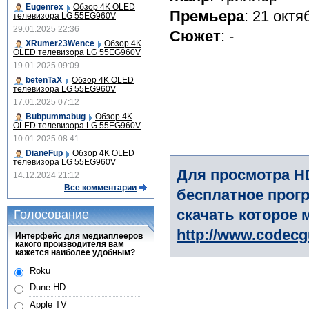
Eugenrex
Обзор 4K OLED
Премьера
: 21 октя
телевизора LG 55EG960V
29.01.2025 22:36
Сюжет
: -
XRumer23Wence
Обзор 4K
OLED телевизора LG 55EG960V
19.01.2025 09:09
betenTaX
Обзор 4K OLED
телевизора LG 55EG960V
17.01.2025 07:12
Bubpummabug
Обзор 4K
OLED телевизора LG 55EG960V
10.01.2025 08:41
DianeFup
Обзор 4K OLED
телевизора LG 55EG960V
Для просмотра H
14.12.2024 21:12
Все комментарии
бесплатное прогр
скачать которое 
Голосование
http://www.codec
Интерфейс для медиаплееров
какого производителя вам
кажется наиболее удобным?
Roku
Dune HD
Apple TV