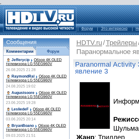
.
Форум
Это интересно
Н
HDTV.ru
/
Трейлеры
Сообщения
Паранормальное яв
Комментарии
Форум
Jefferycip
Обзор 4K OLED
Paranormal Activit
телевизора LG 55EG960V
явление 3
26.08.2025 21:28
RaymondRal
Обзор 4K OLED
телевизора LG 55EG960V
24.08.2025 19:02
Augustsoore
Обзор 4K OLED
телевизора LG 55EG960V
Информ
23.06.2025 19:28
LesliedeF
Обзор 4K OLED
телевизора LG 55EG960V
Режисс
03.06.2025 20:14
BryanBoano
Обзор 4K OLED
Шульма
телевизора LG 55EG960V
09.03.2025 21:51
Жанр
: Триллер