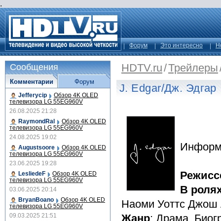
.
Форум
Это интересно
Н
HDTV.ru
/
Трейлеры
Сообщения
Комментарии
Форум
J. Edgar/Дж. Эдгар
Jefferycip
Обзор 4K OLED
телевизора LG 55EG960V
26.08.2025 21:28
RaymondRal
Обзор 4K OLED
телевизора LG 55EG960V
24.08.2025 19:02
Информ
Augustsoore
Обзор 4K OLED
телевизора LG 55EG960V
23.06.2025 19:28
Режисс
LesliedeF
Обзор 4K OLED
телевизора LG 55EG960V
В роля
03.06.2025 20:14
BryanBoano
Обзор 4K OLED
Наоми Уоттс Джош 
телевизора LG 55EG960V
09.03.2025 21:51
Жанр
: Драма, Био