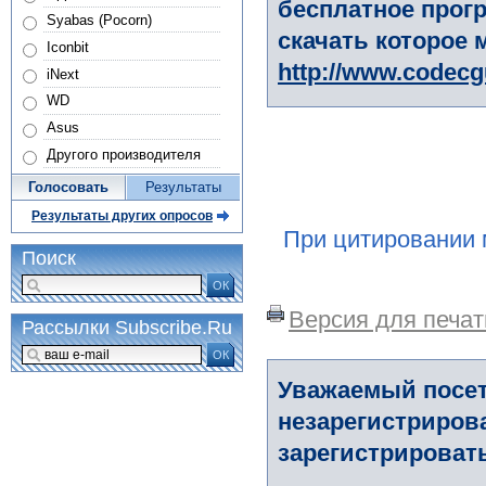
бесплатное прогр
Syabas (Pocorn)
скачать которое 
Iconbit
http://www.codec
iNext
WD
Asus
Другого производителя
Голосовать
Результаты
Результаты других опросов
При цитировании 
Поиск
ОК
Версия для печат
Рассылки Subscribe.Ru
ОК
Уважаемый посет
незарегистриров
зарегистрировать