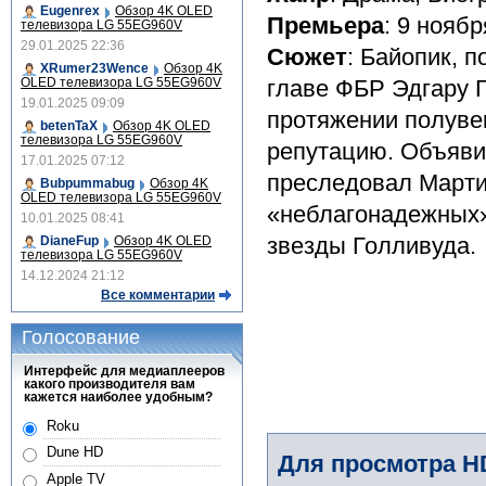
Eugenrex
Обзор 4K OLED
Премьера
: 9 ноябр
телевизора LG 55EG960V
29.01.2025 22:36
Сюжет
: Байопик, 
XRumer23Wence
Обзор 4K
OLED телевизора LG 55EG960V
главе ФБР Эдгару 
19.01.2025 09:09
протяжении полуве
betenTaX
Обзор 4K OLED
телевизора LG 55EG960V
репутацию. Объявив
17.01.2025 07:12
преследовал Марти
Bubpummabug
Обзор 4K
OLED телевизора LG 55EG960V
«неблагонадежных»
10.01.2025 08:41
звезды Голливуда.
DianeFup
Обзор 4K OLED
телевизора LG 55EG960V
14.12.2024 21:12
Все комментарии
Голосование
Интерфейс для медиаплееров
какого производителя вам
кажется наиболее удобным?
Roku
Dune HD
Для просмотра H
Apple TV