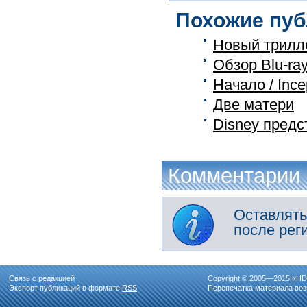
Похожие пуб
Новый трилл
Обзор Blu-ra
Начало / Ince
Две матери
Disney предс
Комментарии
Оставлять
после рег
Связь с редакцией
Copyright © 2005—2015 «
HD
Экспорт публикаций в формате
RSS
Перепечатка материала воз