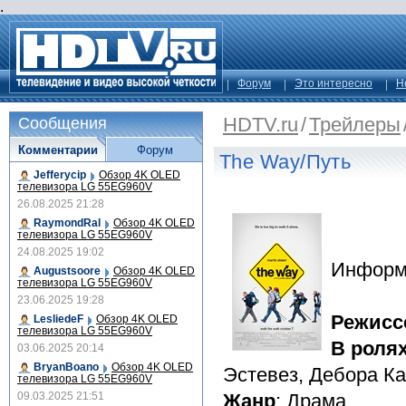
.
Форум
Это интересно
Н
HDTV.ru
/
Трейлеры
Сообщения
Комментарии
Форум
The Way/Путь
Jefferycip
Обзор 4K OLED
телевизора LG 55EG960V
26.08.2025 21:28
RaymondRal
Обзор 4K OLED
телевизора LG 55EG960V
24.08.2025 19:02
Информ
Augustsoore
Обзор 4K OLED
телевизора LG 55EG960V
23.06.2025 19:28
Режисс
LesliedeF
Обзор 4K OLED
телевизора LG 55EG960V
В роля
03.06.2025 20:14
BryanBoano
Обзор 4K OLED
Эстевез, Дебора К
телевизора LG 55EG960V
09.03.2025 21:51
Жанр
: Драма