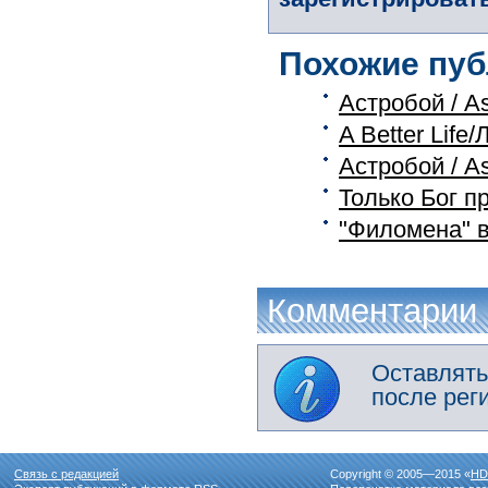
Похожие пуб
Астробой / As
A Better Life
Астробой / As
Только Бог п
"Филомена" в
Комментарии
Оставлять
после рег
Связь с редакцией
Copyright © 2005—2015 «
HD