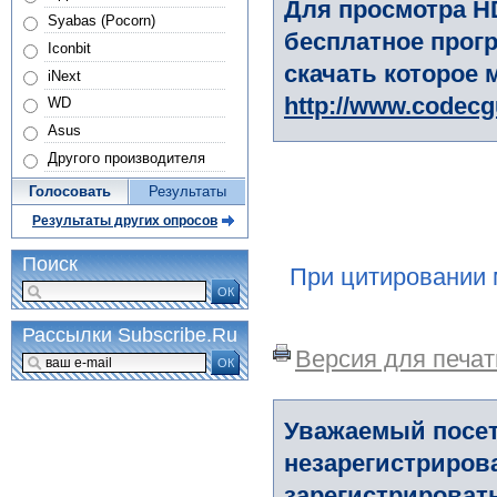
Для просмотра H
Syabas (Pocorn)
бесплатное прогр
Iconbit
скачать которое 
iNext
http://www.codec
WD
Asus
Другого производителя
Голосовать
Результаты
Результаты других опросов
Поиск
При цитировании 
ОК
Рассылки Subscribe.Ru
Версия для печат
ОК
Уважаемый посет
незарегистриров
зарегистрировать