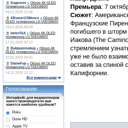
Eugenrex
Обзор 4K OLED
Премьера
: 7 октяб
телевизора LG 55EG960V
29.01.2025 22:36
Сюжет
: Американс
XRumer23Wence
Обзор 4K
OLED телевизора LG 55EG960V
Французские Пирене
19.01.2025 09:09
погибшего в шторм
betenTaX
Обзор 4K OLED
телевизора LG 55EG960V
Иакова (The Camino
17.01.2025 07:12
стремлением узнать
Bubpummabug
Обзор 4K
OLED телевизора LG 55EG960V
уже не было взаимо
10.01.2025 08:41
оставив за спиной
DianeFup
Обзор 4K OLED
телевизора LG 55EG960V
Калифорнии.
14.12.2024 21:12
Все комментарии
Голосование
Интерфейс для медиаплееров
какого производителя вам
кажется наиболее удобным?
Roku
Dune HD
Apple TV