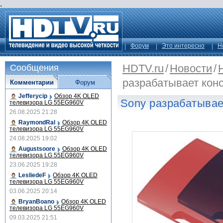
.
Форум
Это интересно
Н
HDTV.ru
/
Новости
/
Сообщения
разрабатывает конс
Комментарии
Форум
Jefferycip
Обзор 4K OLED
Sony разрабатывает
телевизора LG 55EG960V
26.08.2025 21:28
RaymondRal
Обзор 4K OLED
телевизора LG 55EG960V
24.08.2025 19:02
Augustsoore
Обзор 4K OLED
телевизора LG 55EG960V
23.06.2025 19:28
LesliedeF
Обзор 4K OLED
телевизора LG 55EG960V
03.06.2025 20:14
BryanBoano
Обзор 4K OLED
телевизора LG 55EG960V
09.03.2025 21:51