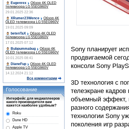
Eugenrex
Обзор 4K OLED
телевизора LG 55EG960V
29.01.2025 22:36
XRumer23Wence
Обзор 4K
OLED телевизора LG 55EG960V
19.01.2025 09:09
betenTaX
Обзор 4K OLED
телевизора LG 55EG960V
17.01.2025 07:12
Sony планирует ис
Bubpummabug
Обзор 4K
OLED телевизора LG 55EG960V
продвигаемой сегод
10.01.2025 08:41
DianeFup
Обзор 4K OLED
консоли Sony PlaySt
телевизора LG 55EG960V
14.12.2024 21:12
Все комментарии
3D технология с п
Голосование
телеэкране кадров
объемный эффект, н
Интерфейс для медиаплееров
какого производителя вам
кажется наиболее удобным?
разного содержания
Roku
технологии Sony уж
Dune HD
поколения игр раз
Apple TV