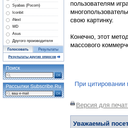
пользователям игр
Syabas (Pocorn)
многопользовательс
Iconbit
свою картинку.
iNext
WD
Asus
Конечно, этот мето
Другого производителя
массового коммерч
Голосовать
Результаты
Результаты других опросов
Поиск
ОК
При цитировании 
Рассылки Subscribe.Ru
ОК
Версия для печат
Уважаемый посет