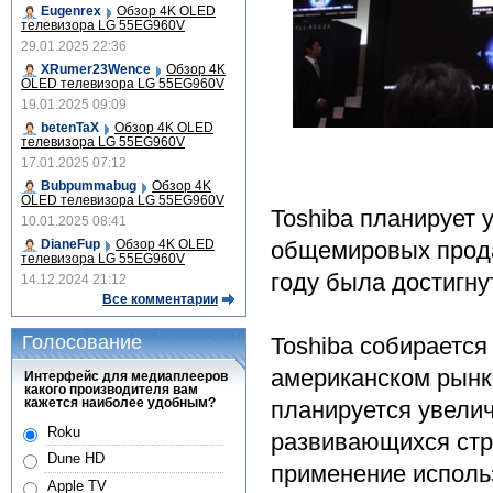
Eugenrex
Обзор 4K OLED
телевизора LG 55EG960V
29.01.2025 22:36
XRumer23Wence
Обзор 4K
OLED телевизора LG 55EG960V
19.01.2025 09:09
betenTaX
Обзор 4K OLED
телевизора LG 55EG960V
17.01.2025 07:12
Bubpummabug
Обзор 4K
OLED телевизора LG 55EG960V
Toshiba планирует
10.01.2025 08:41
общемировых прод
DianeFup
Обзор 4K OLED
телевизора LG 55EG960V
году была достигну
14.12.2024 21:12
Все комментарии
Голосование
Toshiba собирается
американском рынке
Интерфейс для медиаплееров
какого производителя вам
кажется наиболее удобным?
планируется увели
Roku
развивающихся стр
Dune HD
применение исполь
Apple TV