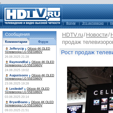
.
Форум
Это интересно
Н
HDTV.ru
/
Новости
/
Сообщения
продаж телевизоров
Комментарии
Форум
Jefferycip
Обзор 4K OLED
Рост продаж телев
телевизора LG 55EG960V
26.08.2025 21:28
RaymondRal
Обзор 4K OLED
телевизора LG 55EG960V
24.08.2025 19:02
Augustsoore
Обзор 4K OLED
телевизора LG 55EG960V
23.06.2025 19:28
LesliedeF
Обзор 4K OLED
телевизора LG 55EG960V
03.06.2025 20:14
BryanBoano
Обзор 4K OLED
телевизора LG 55EG960V
09.03.2025 21:51