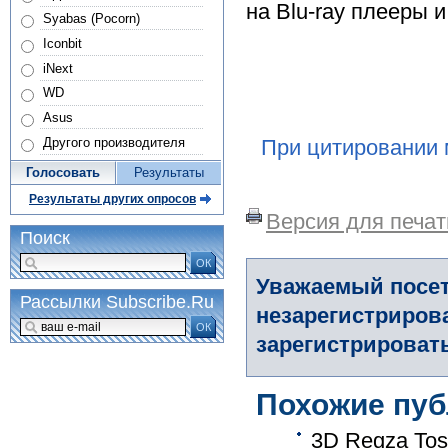
на Blu-ray плееры 
Syabas (Pocorn)
Iconbit
iNext
WD
Asus
При цитировании 
Другого производителя
Голосовать
Результаты
Результаты других опросов
Версия для печат
Поиск
ОК
Уважаемый посет
Рассылки Subscribe.Ru
незарегистриров
ОК
зарегистрировать
Похожие пуб
3D Regza Tos