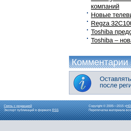
компаний
Новые телев
Regza 32C100
Toshiba пре
Toshiba – но
Комментарии
Оставлять
после рег
Связь с редакцией
Copyright © 2005—2015 «
HD
Экспорт публикаций в формате
RSS
Перепечатка материала воз