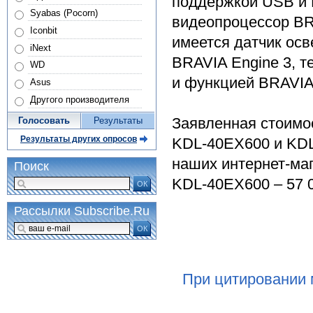
поддержкой USB и 
Syabas (Pocorn)
видеопроцессор BRA
Iconbit
имеется датчик ос
iNext
BRAVIA Engine 3, тех
WD
и функцией BRAVIA 
Asus
Другого производителя
Заявленная стоимо
Голосовать
Результаты
Результаты других опросов
KDL-40EX600 и KDL-
наших интернет-маг
Поиск
KDL-40EX600 – 57 0
ОК
Рассылки Subscribe.Ru
ОК
При цитировании 