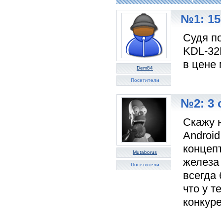
№1: 15
Судя по
KDL-32
в цене 
Dem84
Посетители
№2: 3 
Скажу 
Androi
концепт
Mutaborus
железа 
Посетители
всегда 
что у т
конкуре