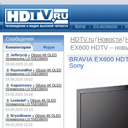
.
Форум
Это интересно
Н
HDTV.ru
/
Новости
/
Сообщения
EX600 HDTV – новы
Комментарии
Форум
Jefferycip
Обзор 4K OLED
BRAVIA EX600 HDT
телевизора LG 55EG960V
Sony
26.08.2025 21:28
RaymondRal
Обзор 4K OLED
телевизора LG 55EG960V
24.08.2025 19:02
Augustsoore
Обзор 4K OLED
телевизора LG 55EG960V
23.06.2025 19:28
LesliedeF
Обзор 4K OLED
телевизора LG 55EG960V
03.06.2025 20:14
BryanBoano
Обзор 4K OLED
телевизора LG 55EG960V
09.03.2025 21:51