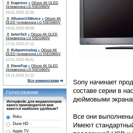
Eugenrex
Обзор 4K OLED
телевизора LG 55EG960V
29.01.2025 22:36
XRumer23Wence
Обзор 4K
OLED телевизора LG 55EG960V
19.01.2025 09:09
betenTaX
Обзор 4K OLED
телевизора LG 55EG960V
17.01.2025 07:12
Bubpummabug
Обзор 4K
OLED телевизора LG 55EG960V
10.01.2025 08:41
DianeFup
Обзор 4K OLED
телевизора LG 55EG960V
14.12.2024 21:12
Sony начинает прод
Все комментарии
составе серии в на
Голосование
дюймовыми экранам
Интерфейс для медиаплееров
какого производителя вам
кажется наиболее удобным?
Все они выполнены
Roku
Имеют стандартный
Dune HD
Apple TV