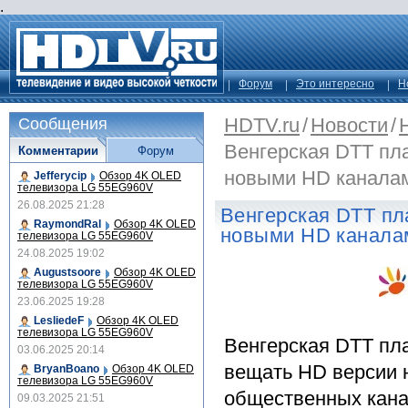
.
Форум
Это интересно
Н
HDTV.ru
/
Новости
/
Сообщения
Венгерская DTT пл
Комментарии
Форум
новыми HD канала
Jefferycip
Обзор 4K OLED
телевизора LG 55EG960V
26.08.2025 21:28
Венгерская DTT п
RaymondRal
Обзор 4K OLED
новыми HD канала
телевизора LG 55EG960V
24.08.2025 19:02
Augustsoore
Обзор 4K OLED
телевизора LG 55EG960V
23.06.2025 19:28
LesliedeF
Обзор 4K OLED
телевизора LG 55EG960V
Венгерская DTT пл
03.06.2025 20:14
вещать HD версии 
BryanBoano
Обзор 4K OLED
телевизора LG 55EG960V
общественных кана
09.03.2025 21:51