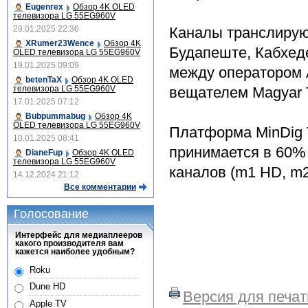
Eugenrex
Обзор 4K OLED
телевизора LG 55EG960V
29.01.2025 22:36
Каналы транслирую
XRumer23Wence
Обзор 4K
Будапеште, Кабхед
OLED телевизора LG 55EG960V
19.01.2025 09:09
между оператором 
betenTaX
Обзор 4K OLED
телевизора LG 55EG960V
вещателем Magyar T
17.01.2025 07:12
Bubpummabug
Обзор 4K
OLED телевизора LG 55EG960V
Платформа MinDig 
10.01.2025 08:41
принимается в 60%
DianeFup
Обзор 4K OLED
телевизора LG 55EG960V
каналов (m1 HD, m2
14.12.2024 21:12
Все комментарии
Голосование
Интерфейс для медиаплееров
какого производителя вам
кажется наиболее удобным?
Roku
Dune HD
Версия для печат
Apple TV