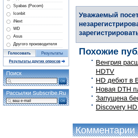
Syabas (Pocorn)
Iconbit
Уважаемый посет
iNext
незарегистриров
WD
зарегистрировать
Asus
Другого производителя
Похожие пуб
Голосовать
Результаты
Венгрия рас
Результаты других опросов
HDTV
Поиск
HD дебют в 
ОК
Новая DTH п
Рассылки Subscribe.Ru
Запущена бе
ОК
Discovery HD
Комментарии