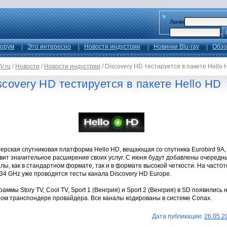
Логин
орум
Это интересно
Новости индустрии
Новинки Blu-ray
Обзо
V.ru
/
Новости
/
Новости индустрии
/
Discovery HD тестируется в пакете Hello 
scovery HD тестируется в пакете Hello HD
ерская спутниковая платформа Hello HD, вещающая со спутника Eurobird 9A,
овит значительное расширение своих услуг. С июня будут добавлены очередн
лы, как в стандартном формате, так и в формате высокой четкости. Нa частот
34 GHz уже проводятся тесты канала Discovery HD Europe.
аммы Story TV, Cool TV, Sport 1 (Венгрия) и Sport 2 (Венгрия) в SD появились 
ром транспондере провайдера. Все каналы кодированы в системе Conax.
Дата публикации:
26.05.2