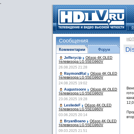
.
Ф
HDT
Сообщения
Di
Комментарии
Форум
Jefferycip
Обзор 4K OLED
телевизора LG 55EG960V
26.08.2025 21:28
RaymondRal
Обзор 4K OLED
телевизора LG 55EG960V
24.08.2025 19:02
Венг
Augustsoore
Обзор 4K OLED
гот
телевизора LG 55EG960V
кана
23.06.2025 19:28
12,0
LesliedeF
Обзор 4K OLED
телевизора LG 55EG960V
Прор
03.06.2025 20:14
вто
BryanBoano
Обзор 4K OLED
телевизора LG 55EG960V
09.03.2025 21:51