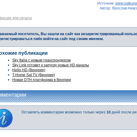
Источник:
www.satkurie
Автор: Ярослав Невс
Версия для печати
ажаемый посетитель, Вы зашли на сайт как незарегистрированный польз
регистрироваться либо войти на сайт под своим именем.
охожие публикации
Sky Italia с новым транспондером
Sky Link готовит к запуску новые HD каналы
Hello HD (Венгрия)
T-Home Sat TV (Венгрия)
Новая DTH платформа в Венгрии
мментарии
Оставлять комментарии возможно только через
10
дней после ре