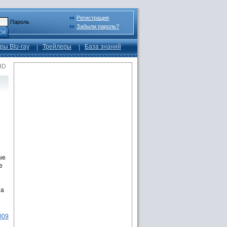
Регистрация
Пароль
Забыли пароль?
ОК
ры Blu-ray
Трейлеры
База знаний
HD
ые
е
на
009