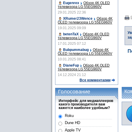
Eugenrex
Обзор 4K OLED
телевизора LG 55EG960V
29.01.2025 22:36
XRumer23Wence
Обзор 4K
OLED телевизора LG 55EG960V
19.01.2025 09:09
Ув
betenTaX
Обзор 4K OLED
за
телевизора LG 55EG960V
17.01.2025 07:12
Bubpummabug
Обзор 4K
П
OLED телевизора LG 55EG960V
10.01.2025 08:41
DianeFup
Обзор 4K OLED
телевизора LG 55EG960V
14.12.2024 21:12
Все комментарии
Ко
Голосование
Интерфейс для медиаплееров
какого производителя вам
кажется наиболее удобным?
Roku
Dune HD
Apple TV