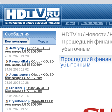
.
Форум
Это интересно
Н
HDTV.ru
/
Новости
/
Сообщения
Прошедший финансо
Комментарии
Форум
убыточным
Jefferycip
Обзор 4K OLED
телевизора LG 55EG960V
26.08.2025 21:28
Прошедший финанс
RaymondRal
Обзор 4K OLED
убыточным
телевизора LG 55EG960V
24.08.2025 19:02
Augustsoore
Обзор 4K OLED
телевизора LG 55EG960V
23.06.2025 19:28
LesliedeF
Обзор 4K OLED
телевизора LG 55EG960V
03.06.2025 20:14
BryanBoano
Обзор 4K OLED
телевизора LG 55EG960V
09.03.2025 21:51