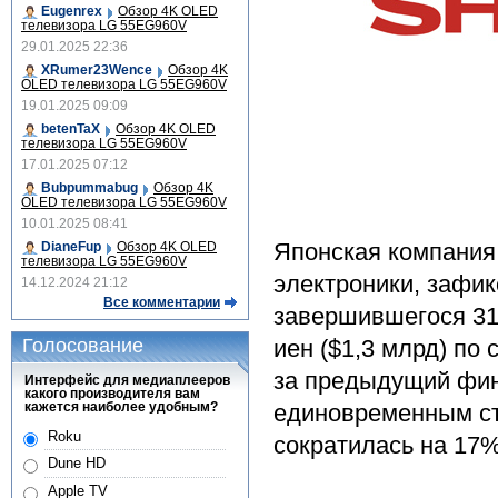
Eugenrex
Обзор 4K OLED
телевизора LG 55EG960V
29.01.2025 22:36
XRumer23Wence
Обзор 4K
OLED телевизора LG 55EG960V
19.01.2025 09:09
betenTaX
Обзор 4K OLED
телевизора LG 55EG960V
17.01.2025 07:12
Bubpummabug
Обзор 4K
OLED телевизора LG 55EG960V
10.01.2025 08:41
Японская компания
DianeFup
Обзор 4K OLED
телевизора LG 55EG960V
электроники, зафик
14.12.2024 21:12
Все комментарии
завершившегося 31
Голосование
иен ($1,3 млрд) по
за предыдущий фин
Интерфейс для медиаплееров
какого производителя вам
кажется наиболее удобным?
единовременным ст
Roku
сократилась на 17% 
Dune HD
Apple TV