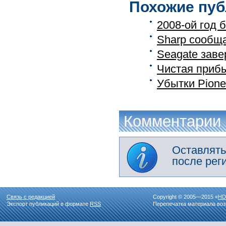
Похожие пуб
2008-ой год 
Sharp сообща
Seagate заве
Чистая прибы
Убытки Pione
Комментарии
Оставлять
после рег
Связь с редакцией
Copyright © 2005—2015 «
HD
Экспорт публикаций в формате
RSS
Перепечатка материала воз