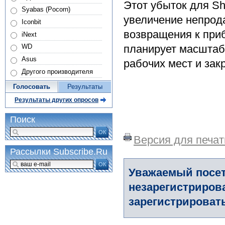
Этот убыток для Sh
Syabas (Pocorn)
увеличение непрод
Iconbit
возвращения к при
iNext
планирует масшта
WD
Asus
рабочих мест и зак
Другого производителя
Голосовать
Результаты
Результаты других опросов
Поиск
ОК
Версия для печат
Рассылки Subscribe.Ru
ОК
Уважаемый посет
незарегистриров
зарегистрировать