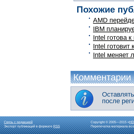
Похожие пуб
AMD перейдет
IBM планирует
Intel готова 
Intel готовит
Intel меняет
Комментарии
Оставлять
после рег
Связь с редакцией
Copyright © 2005—2015 «
HD
Экспорт публикаций в формате
RSS
Перепечатка материала воз