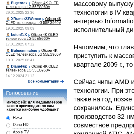
массовому выпуску
Eugenrex
Обзор 4K OLED
телевизора LG 55EG960V
технологии в IV ква
29.01.2025 22:36
XRumer23Wence
Обзор 4K
интервью Informati
OLED телевизора LG 55EG960V
исполнительный дир
19.01.2025 09:09
betenTaX
Обзор 4K OLED
телевизора LG 55EG960V
17.01.2025 07:12
Напомним, что глав
Bubpummabug
Обзор 4K
приступить к массо
OLED телевизора LG 55EG960V
10.01.2025 08:41
квартале 2009 г., т
DianeFup
Обзор 4K OLED
телевизора LG 55EG960V
14.12.2024 21:12
Сейчас чипы AMD и 
Все комментарии
технологии. При эт
Голосование
также на год позже
Интерфейс для медиаплееров
какого производителя вам
сохранилось. Единст
кажется наиболее удобным?
производство 32-нм
Roku
совместное предпр
Dune HD
Apple TV
компанией ATIC. AM