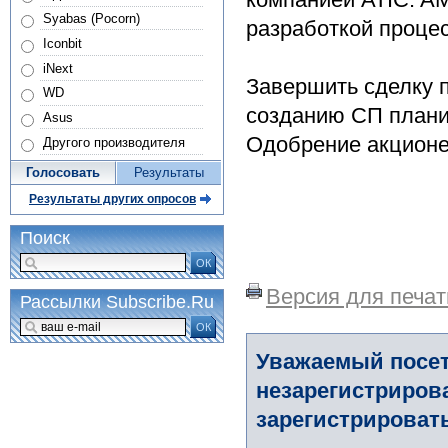
Syabas (Pocorn)
разработкой проце
Iconbit
iNext
Завершить сделку 
WD
созданию СП планир
Asus
Одобрение акционе
Другого производителя
Голосовать
Результаты
Результаты других опросов
Поиск
ОК
Версия для печат
Рассылки Subscribe.Ru
ОК
Уважаемый посет
незарегистриров
зарегистрировать