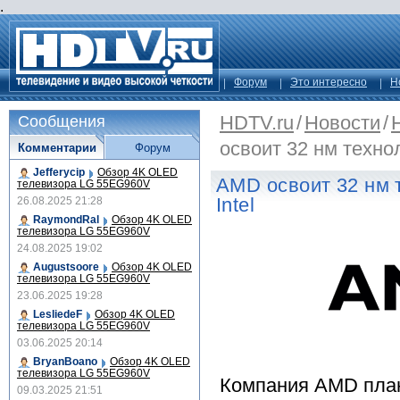
.
Форум
Это интересно
Н
HDTV.ru
/
Новости
/
Сообщения
освоит 32 нм технол
Комментарии
Форум
Jefferycip
Обзор 4K OLED
AMD освоит 32 нм 
телевизора LG 55EG960V
Intel
26.08.2025 21:28
RaymondRal
Обзор 4K OLED
телевизора LG 55EG960V
24.08.2025 19:02
Augustsoore
Обзор 4K OLED
телевизора LG 55EG960V
23.06.2025 19:28
LesliedeF
Обзор 4K OLED
телевизора LG 55EG960V
03.06.2025 20:14
BryanBoano
Обзор 4K OLED
телевизора LG 55EG960V
Компания AMD план
09.03.2025 21:51