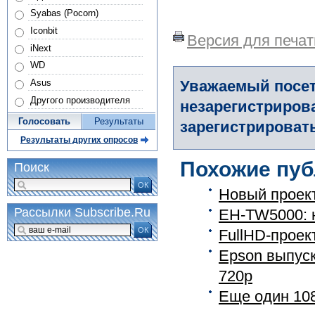
Syabas (Pocorn)
Iconbit
Версия для печат
iNext
WD
Уважаемый посет
Asus
Другого производителя
незарегистриров
Голосовать
Результаты
зарегистрировать
Результаты других опросов
Похожие пуб
Поиск
ОК
Новый проект
Рассылки Subscribe.Ru
EH-TW5000: 
ОК
FullHD-проек
Epson выпус
720р
Еще один 108