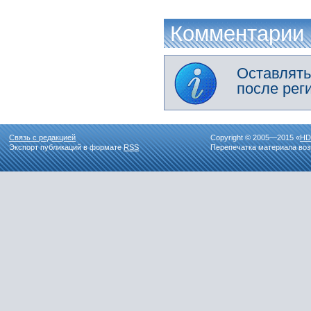
Комментарии
Оставлять
после рег
Связь с редакцией
Copyright © 2005—2015 «
HD
Экспорт публикаций в формате
RSS
Перепечатка материала воз