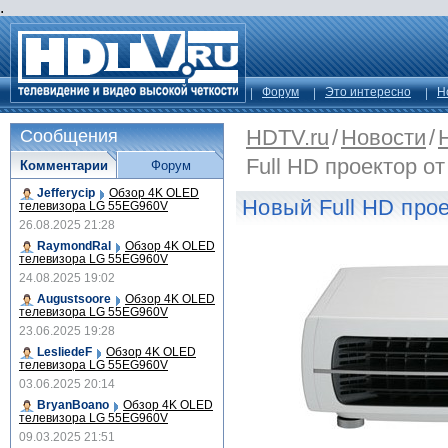
.
Форум
Это интересно
Н
HDTV.ru
/
Новости
/
Сообщения
Full HD проектор о
Комментарии
Форум
Jefferycip
Обзор 4K OLED
Новый Full HD прое
телевизора LG 55EG960V
26.08.2025 21:28
RaymondRal
Обзор 4K OLED
телевизора LG 55EG960V
24.08.2025 19:02
Augustsoore
Обзор 4K OLED
телевизора LG 55EG960V
23.06.2025 19:28
LesliedeF
Обзор 4K OLED
телевизора LG 55EG960V
03.06.2025 20:14
BryanBoano
Обзор 4K OLED
телевизора LG 55EG960V
09.03.2025 21:51