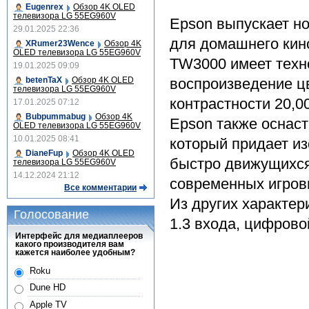
Eugenrex
Обзор 4K OLED
телевизора LG 55EG960V
Epson выпускает но
29.01.2025 22:36
для домашнего кин
XRumer23Wence
Обзор 4K
OLED телевизора LG 55EG960V
TW3000 имеет техн
19.01.2025 09:09
betenTaX
Обзор 4K OLED
воспроизведение цв
телевизора LG 55EG960V
контрастности 20,00
17.01.2025 07:12
Bubpummabug
Обзор 4K
Epson также оснаст
OLED телевизора LG 55EG960V
10.01.2025 08:41
который придает из
DianeFup
Обзор 4K OLED
быстро движущихся 
телевизора LG 55EG960V
14.12.2024 21:12
современных игров
Все комментарии
Из других характер
Голосование
1.3 входа, цифрово
Интерфейс для медиаплееров
какого производителя вам
кажется наиболее удобным?
Roku
Dune HD
Apple TV