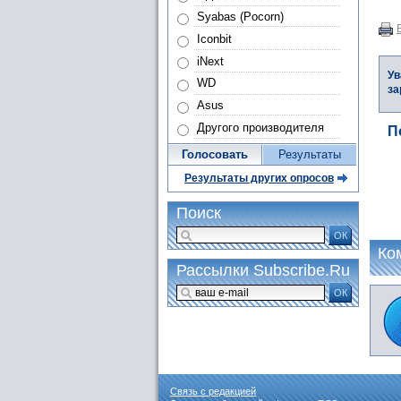
Syabas (Pocorn)
Iconbit
iNext
Ув
WD
за
Asus
Другого производителя
П
Голосовать
Результаты
Результаты других опросов
Поиск
ОК
Ко
Рассылки Subscribe.Ru
ОК
Связь с редакцией