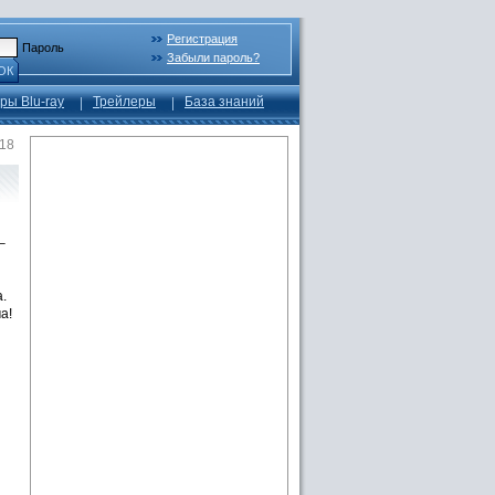
Регистрация
Пароль
Забыли пароль?
ОК
ры Blu-ray
Трейлеры
База знаний
18
–
.
а!