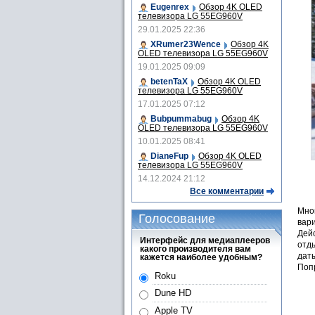
Eugenrex
Обзор 4K OLED
телевизора LG 55EG960V
29.01.2025 22:36
XRumer23Wence
Обзор 4K
OLED телевизора LG 55EG960V
19.01.2025 09:09
betenTaX
Обзор 4K OLED
телевизора LG 55EG960V
17.01.2025 07:12
Bubpummabug
Обзор 4K
OLED телевизора LG 55EG960V
10.01.2025 08:41
DianeFup
Обзор 4K OLED
телевизора LG 55EG960V
14.12.2024 21:12
Все комментарии
Мно
Голосование
вари
Дей
Интерфейс для медиаплееров
отды
какого производителя вам
дат
кажется наиболее удобным?
Поп
Roku
Dune HD
Apple TV