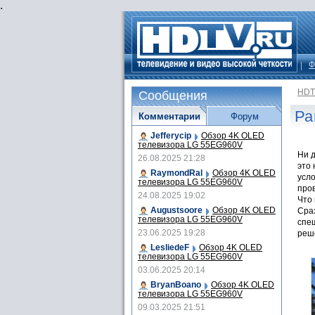
.
Ф
HDT
Сообщения
Ра
Комментарии
Форум
Jefferycip
Обзор 4K OLED
телевизора LG 55EG960V
Ни д
26.08.2025 21:28
это 
RaymondRal
Обзор 4K OLED
усло
телевизора LG 55EG960V
пров
24.08.2025 19:02
Что 
Augustsoore
Обзор 4K OLED
Сраз
телевизора LG 55EG960V
спеш
23.06.2025 19:28
реш
LesliedeF
Обзор 4K OLED
телевизора LG 55EG960V
03.06.2025 20:14
BryanBoano
Обзор 4K OLED
телевизора LG 55EG960V
09.03.2025 21:51