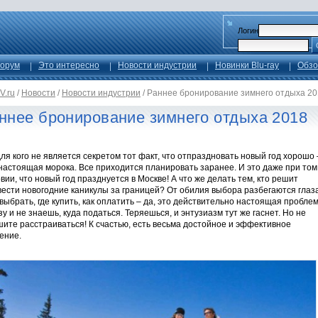
Логин
орум
Это интересно
Новости индустрии
Новинки Blu-ray
Обзо
V.ru
/
Новости
/
Новости индустрии
/
Раннее бронирование зимнего отдыха 20
ннее бронирование зимнего отдыха 2018
ля кого не является секретом тот факт, что отпраздновать новый год хорошо 
настоящая морока. Все приходится планировать заранее. И это даже при том
вии, что новый год празднуется в Москве! А что же делать тем, кто решит
ести новогодние каникулы за границей? От обилия выбора разбегаются глаза
выбрать, где купить, как оплатить – да, это действительно настоящая проблем
у и не знаешь, куда податься. Теряешься, и энтузиазм тут же гаснет. Но не
ите расстраиваться! К счастью, есть весьма достойное и эффективное
ение.