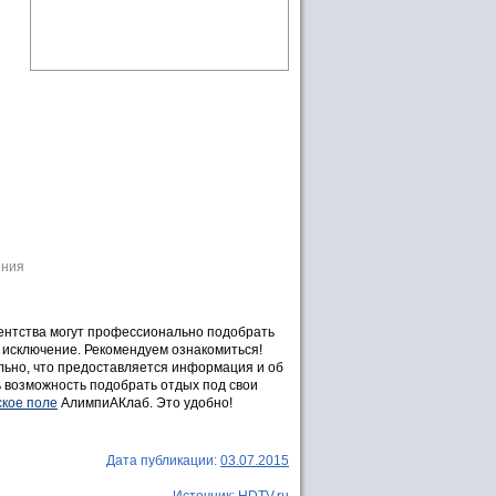
ения
гентства могут профессионально подобрать
исключение. Рекомендуем ознакомиться!
льно, что предоставляется информация и об
ь возможность подобрать отдых под свои
ское поле
АлимпиАКлаб. Это удобно!
Дата публикации:
03.07.2015
Источник:
HDTV.ru