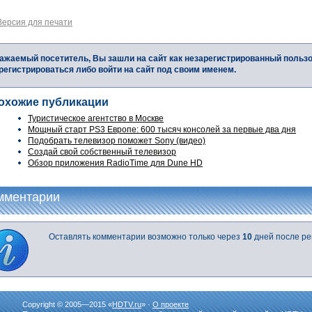
Версия для печати
ажаемый посетитель, Вы зашли на сайт как незарегистрированный польз
регистрироваться либо войти на сайт под своим именем.
охожие публикации
Туристическое агентство в Москве
Мощный старт PS3 Европе: 600 тысяч консолей за первые два дня
Подобрать телевизор поможет Sony (видео)
Создай свой собственный телевизор
Обзор приложения RadioTime для Dune HD
мментарии
Оставлять комментарии возможно только через
10
дней после ре
Copyright © 2005—2015 «
HDTV.ru
» ·
О проекте