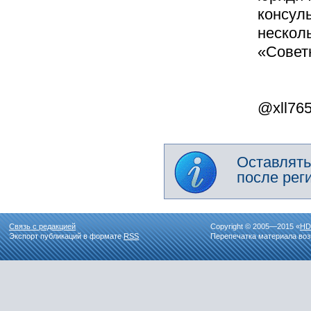
консуль
нескол
«Советн
@xll76
Оставлять
после рег
Связь с редакцией
Copyright © 2005—2015 «
HD
Экспорт публикаций в формате
RSS
Перепечатка материала воз