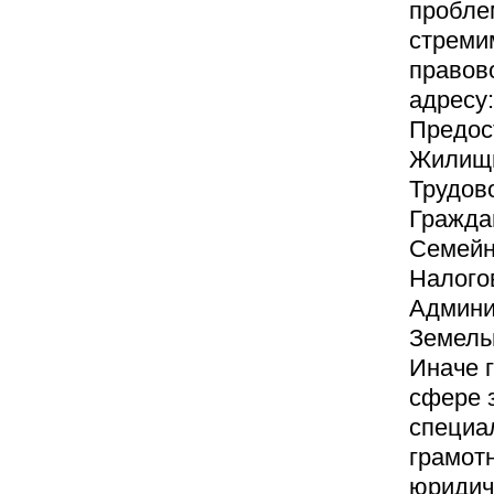
пробле
стреми
правов
адресу:
Предос
Жилищн
Трудово
Гражда
Семейн
Налого
Админи
Земель
Иначе г
сфере з
специа
грамот
юридич