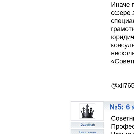
Иначе г
сфере з
специа
грамот
юридич
консуль
нескол
«Советн
@xll76
№5: 6 
Советн
Профес
Dadgilhah
Посетители