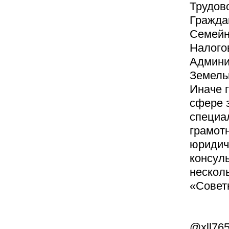
Трудово
Гражда
Семейн
Налого
Админи
Земель
Иначе г
сфере з
специа
грамот
юридич
консуль
нескол
«Советн
@xll76