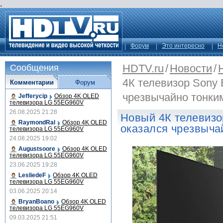
.
Форум
Это интересно
Н
HDTV.ru
/
Новости
/
Сообщения
4К телевизор Sony 
Комментарии
Форум
чрезвычайно тонки
Jefferycip
Обзор 4K OLED
телевизора LG 55EG960V
26.08.2025 21:28
Новый 4К телевизо
RaymondRal
Обзор 4K OLED
оказался чрезвыча
телевизора LG 55EG960V
24.08.2025 19:02
Augustsoore
Обзор 4K OLED
телевизора LG 55EG960V
23.06.2025 19:28
LesliedeF
Обзор 4K OLED
телевизора LG 55EG960V
03.06.2025 20:14
BryanBoano
Обзор 4K OLED
телевизора LG 55EG960V
09.03.2025 21:51