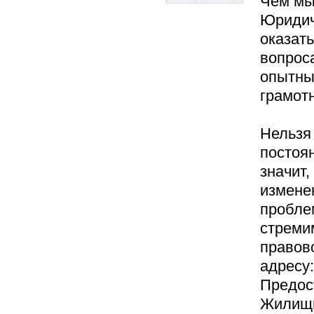
Чем мы 
Юридич
оказат
вопроса
опытны
грамот
Нельзя 
постоя
значит
измене
пробле
стреми
правов
адресу:
Предос
Жилищн