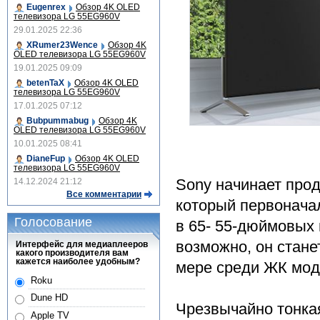
Eugenrex
Обзор 4K OLED
телевизора LG 55EG960V
29.01.2025 22:36
XRumer23Wence
Обзор 4K
OLED телевизора LG 55EG960V
19.01.2025 09:09
betenTaX
Обзор 4K OLED
телевизора LG 55EG960V
17.01.2025 07:12
Bubpummabug
Обзор 4K
OLED телевизора LG 55EG960V
10.01.2025 08:41
DianeFup
Обзор 4K OLED
телевизора LG 55EG960V
Sony начинает прод
14.12.2024 21:12
Все комментарии
который первоначал
Голосование
в 65- 55-дюймовых 
возможно, он стане
Интерфейс для медиаплееров
какого производителя вам
кажется наиболее удобным?
мере среди ЖК мод
Roku
Dune HD
Чрезвычайно тонка
Apple TV