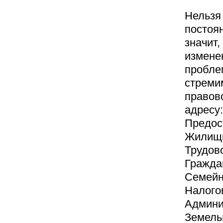
Нельзя 
постоя
значит
измене
пробле
стреми
правов
адресу:
Предос
Жилищн
Трудово
Гражда
Семейн
Налого
Админи
Земель