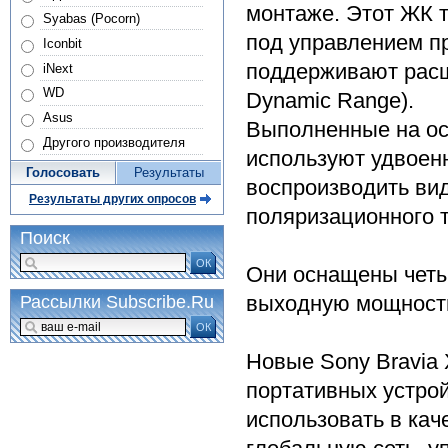
монтаже. Этот ЖК 
Syabas (Pocorn)
под управлением п
Iconbit
поддерживают расш
iNext
WD
Dynamic Range).
Asus
Выполненные на ос
Другого производителя
используют удвоенн
Голосовать
Результаты
воспроизводить ви
Результаты других опросов
поляризационного т
Поиск
ОК
Они оснащены чет
выходную мощность з
Рассылки Subscribe.Ru
ОК
Новые Sony Bravia
портативных устрой
использовать в ка