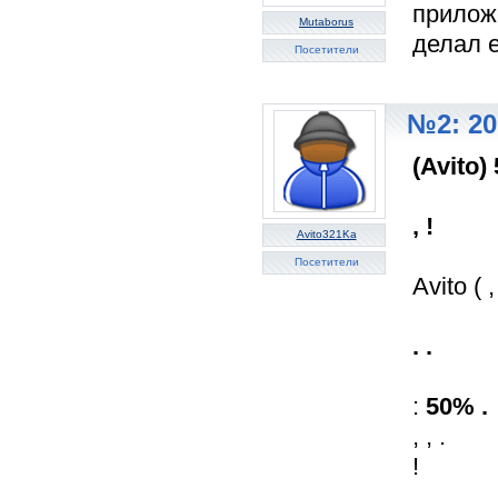
приложе
Mutaborus
делал 
Посетители
№2: 20
(Avito)
, !
Avito321Ka
Посетители
Avito ( , 
. .
:
50% .
, , .
!