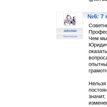
№6: 7 
Советн
Профес
JeffreyHaits
Посетители
Чем мы 
Юридич
оказат
вопроса
опытны
грамот
Нельзя 
постоя
значит
измене