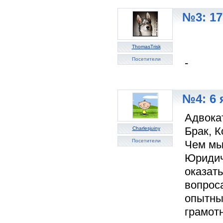
№3: 17
ThomasTrisk
Посетители
-
№4: 6 
Адвокат
Брак, 
Charlesjuiny
Посетители
Чем мы 
Юридич
оказат
вопроса
опытны
грамот