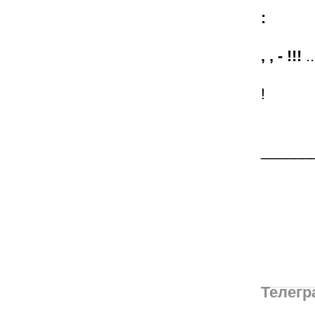
:
, , - !!!
..
!
______
Телегр