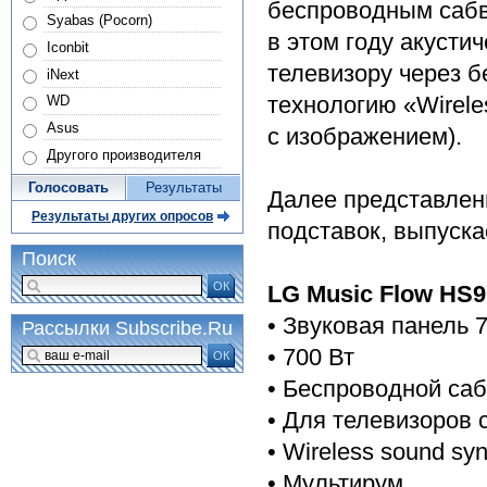
беспроводным сабв
Syabas (Pocorn)
в этом году акусти
Iconbit
телевизору через 
iNext
технологию «Wirele
WD
Asus
с изображением).
Другого производителя
Голосовать
Результаты
Далее представлен
Результаты других опросов
подставок, выпуск
Поиск
ОК
LG Music Flow HS9
• Звуковая панель 7
Рассылки Subscribe.Ru
• 700 Вт
ОК
• Беспроводной са
• Для телевизоров 
• Wireless sound sy
• Мультирум