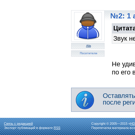
№2: 1 
Цитата
Звук н
Alis
Посетители
Не удив
по его 
Оставлять
после рег
Связь с редакцией
Copyright © 2005—2015 «
HD
Экспорт публикаций в формате
RSS
Перепечатка материала воз