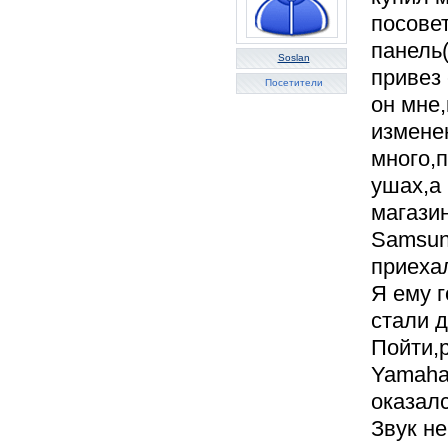
посовет
панель(
Soslan
привез
Посетители
он мне,
измене
много,
ушах,а 
магази
Samsung
приехал
Я ему г
стали д
Пойти,
Yamaha,
оказал
Звук не