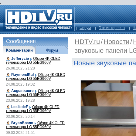
.
Форум
Это интересно
Н
HDTV.ru
/
Новости
/
Сообщения
звуковые панели L
Комментарии
Форум
Jefferycip
Обзор 4K OLED
Новые звуковые па
телевизора LG 55EG960V
26.08.2025 21:28
RaymondRal
Обзор 4K OLED
телевизора LG 55EG960V
24.08.2025 19:02
Augustsoore
Обзор 4K OLED
телевизора LG 55EG960V
23.06.2025 19:28
LesliedeF
Обзор 4K OLED
телевизора LG 55EG960V
03.06.2025 20:14
BryanBoano
Обзор 4K OLED
телевизора LG 55EG960V
09.03.2025 21:51