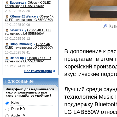
Eugenrex
Обзор 4K OLED
телевизора LG 55EG960V
29.01.2025 22:36
XRumer23Wence
Обзор 4K
OLED телевизора LG 55EG960V
Кли
19.01.2025 09:09
betenTaX
Обзор 4K OLED
телевизора LG 55EG960V
17.01.2025 07:12
Bubpummabug
Обзор 4K
OLED телевизора LG 55EG960V
В дополнение к ра
10.01.2025 08:41
предлагает в этом 
DianeFup
Обзор 4K OLED
телевизора LG 55EG960V
Корейский производ
14.12.2024 21:12
Все комментарии
акустические подст
Голосование
Лучший среди саун
Интерфейс для медиаплееров
какого производителя вам
технологией Music 
кажется наиболее удобным?
Roku
поддержку Bluetoot
Dune HD
LG LAB550W относит
Apple TV