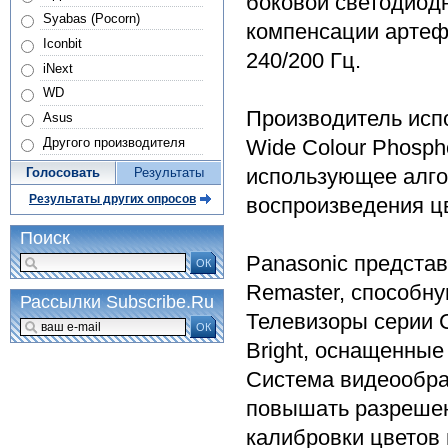
боковой светодиод
Syabas (Pocorn)
компенсации артефа
Iconbit
240/200 Гц.
iNext
WD
Производитель исп
Asus
Wide Colour Phosph
Другого производителя
использующее алгор
Голосовать
Результаты
Результаты других опросов
воспроизведения ц
Поиск
Panasonic представ
ОК
Remaster, способн
Рассылки Subscribe.Ru
Телевизоры серии 
ОК
Bright, оснащенны
Система видеообра
повышать разрешени
калибровки цветов и