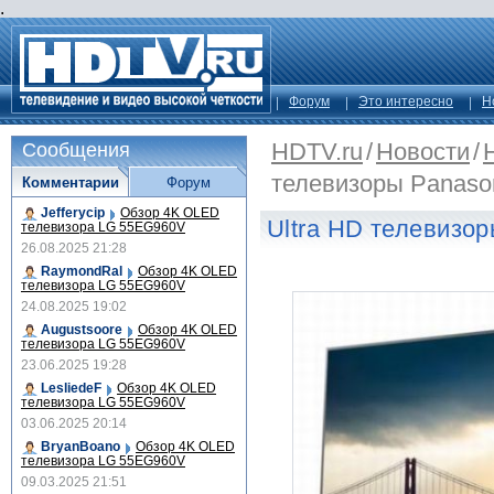
.
Форум
Это интересно
Н
HDTV.ru
/
Новости
/
Сообщения
телевизоры Panaso
Комментарии
Форум
Jefferycip
Обзор 4K OLED
Ultra HD телевизо
телевизора LG 55EG960V
26.08.2025 21:28
RaymondRal
Обзор 4K OLED
телевизора LG 55EG960V
24.08.2025 19:02
Augustsoore
Обзор 4K OLED
телевизора LG 55EG960V
23.06.2025 19:28
LesliedeF
Обзор 4K OLED
телевизора LG 55EG960V
03.06.2025 20:14
BryanBoano
Обзор 4K OLED
телевизора LG 55EG960V
09.03.2025 21:51