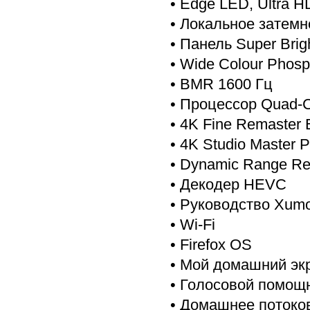
• Edge LED, Ultra H
• Локальное затемн
• Панель Super Brig
• Wide Colour Phosp
• BMR 1600 Гц
• Процессор Quad-C
• 4K Fine Remaster 
• 4K Studio Master P
• Dynamic Range Re
• Декодер HEVC
• Руководство Xum
• Wi-Fi
• Firefox OS
• Мой домашний экр
• Голосовой помощ
• Домашнее потоко