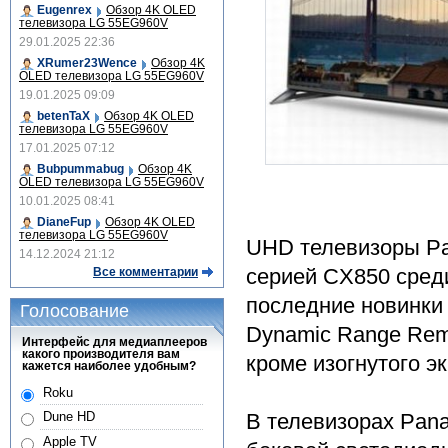
Eugenrex
Обзор 4K OLED
телевизора LG 55EG960V
29.01.2025 22:36
XRumer23Wence
Обзор 4K
OLED телевизора LG 55EG960V
19.01.2025 09:09
betenTaX
Обзор 4K OLED
телевизора LG 55EG960V
17.01.2025 07:12
Bubpummabug
Обзор 4K
OLED телевизора LG 55EG960V
10.01.2025 08:41
DianeFup
Обзор 4K OLED
телевизора LG 55EG960V
UHD телевизоры Pa
14.12.2024 21:12
серией CX850 среди
Все комментарии
последние новинки 
Голосование
Dynamic Range Rema
Интерфейс для медиаплееров
какого производителя вам
кроме изогнутого эк
кажется наиболее удобным?
Roku
В телевизорах Pan
Dune HD
Apple TV