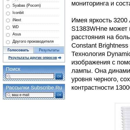
мониторинга и сост
Syabas (Pocorn)
Iconbit
Имея яркость 3200
iNext
WD
S1383WHne может п
Asus
расстояния на боль
Другого производителя
Constant Brightness
Голосовать
Результаты
Технология Dynamic
Результаты других опросов
изображения с пом
Поиск
лампы. Она динами
ОК
уровня черного, со
контрастности 1300
Рассылки Subscribe.Ru
ОК