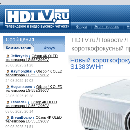
.
Форум
Это интересно
Н
HDTV.ru
/
Новости
/
Сообщения
короткофокусный п
Комментарии
Форум
Jefferycip
Обзор 4K OLED
Новый короткофоку
телевизора LG 55EG960V
S1383WHn
26.08.2025 21:28
RaymondRal
Обзор 4K OLED
телевизора LG 55EG960V
24.08.2025 19:02
Augustsoore
Обзор 4K OLED
телевизора LG 55EG960V
23.06.2025 19:28
LesliedeF
Обзор 4K OLED
телевизора LG 55EG960V
03.06.2025 20:14
BryanBoano
Обзор 4K OLED
телевизора LG 55EG960V
09.03.2025 21:51