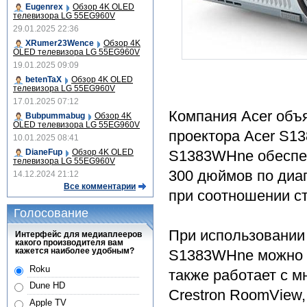
Eugenrex
Обзор 4K OLED
телевизора LG 55EG960V
29.01.2025 22:36
XRumer23Wence
Обзор 4K
OLED телевизора LG 55EG960V
19.01.2025 09:09
betenTaX
Обзор 4K OLED
телевизора LG 55EG960V
17.01.2025 07:12
Компания Acer объя
Bubpummabug
Обзор 4K
OLED телевизора LG 55EG960V
проектора Acer S1
10.01.2025 08:41
DianeFup
Обзор 4K OLED
S1383WHne обеспеч
телевизора LG 55EG960V
300 дюймов по диаг
14.12.2024 21:12
Все комментарии
при соотношении ст
Голосование
При использовании 
Интерфейс для медиаплееров
какого производителя вам
кажется наиболее удобным?
S1383WHne можно у
Roku
также работает с 
Dune HD
Crestron RoomView
Apple TV