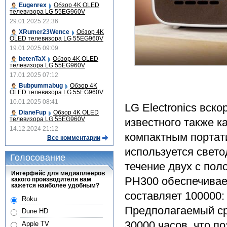
Eugenrex
Обзор 4K OLED
телевизора LG 55EG960V
29.01.2025 22:36
XRumer23Wence
Обзор 4K
OLED телевизора LG 55EG960V
19.01.2025 09:09
betenTaX
Обзор 4K OLED
телевизора LG 55EG960V
17.01.2025 07:12
Bubpummabug
Обзор 4K
OLED телевизора LG 55EG960V
10.01.2025 08:41
LG Electronics вск
DianeFup
Обзор 4K OLED
телевизора LG 55EG960V
известного также 
14.12.2024 21:12
компактным портат
Все комментарии
используется свето
Голосование
течение двух с пол
Интерфейс для медиаплееров
PH300 обеспечивает
какого производителя вам
кажется наиболее удобным?
составляет 100000:
Roku
Предполагаемый сро
Dune HD
30000 часов, что п
Apple TV