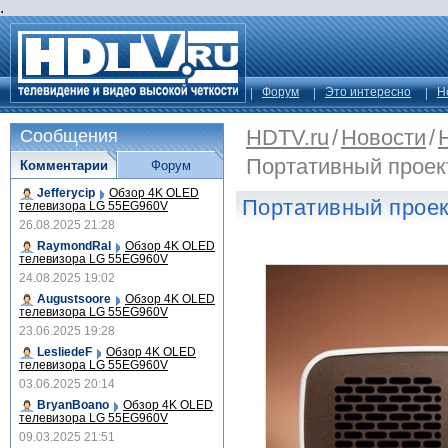
.
Форум
Это интересно
Н
HDTV.ru
/
Новости
/
Сообщения
Портативный проек
Комментарии
Форум
Jefferycip
Обзор 4K OLED
Портативный прое
телевизора LG 55EG960V
26.08.2025 21:28
RaymondRal
Обзор 4K OLED
телевизора LG 55EG960V
24.08.2025 19:02
Augustsoore
Обзор 4K OLED
телевизора LG 55EG960V
23.06.2025 19:28
LesliedeF
Обзор 4K OLED
телевизора LG 55EG960V
03.06.2025 20:14
BryanBoano
Обзор 4K OLED
телевизора LG 55EG960V
09.03.2025 21:51