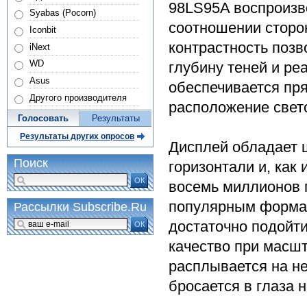
98LS95A воспроизво
Syabas (Pocorn)
соотношении сторон
Iconbit
контрастность поз
iNext
WD
глубину теней и ре
Asus
обеспечивается пря
Другого производителя
расположение свет
Голосовать
Результаты
Результаты других опросов
Дисплей обладает 
Поиск
горизонтали и, как
ОК
восемь миллионов п
популярным формат
Рассылки Subscribe.Ru
достаточно подойти
ОК
качество при масшт
расплывается на н
бросается в глаза 