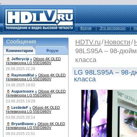
.
Форум
Это интересно
Н
HDTV.ru
/
Новости
/
Сообщения
98LS95A – 98-дюйм
Комментарии
Форум
класса
Jefferycip
Обзор 4K OLED
телевизора LG 55EG960V
26.08.2025 21:28
LG 98LS95A – 98-д
RaymondRal
Обзор 4K OLED
класса
телевизора LG 55EG960V
24.08.2025 19:02
Augustsoore
Обзор 4K OLED
телевизора LG 55EG960V
23.06.2025 19:28
LesliedeF
Обзор 4K OLED
телевизора LG 55EG960V
03.06.2025 20:14
BryanBoano
Обзор 4K OLED
телевизора LG 55EG960V
09.03.2025 21:51