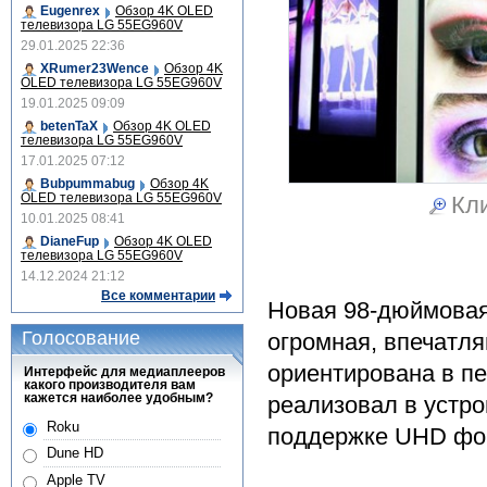
Eugenrex
Обзор 4K OLED
телевизора LG 55EG960V
29.01.2025 22:36
XRumer23Wence
Обзор 4K
OLED телевизора LG 55EG960V
19.01.2025 09:09
betenTaX
Обзор 4K OLED
телевизора LG 55EG960V
17.01.2025 07:12
Bubpummabug
Обзор 4K
OLED телевизора LG 55EG960V
Кли
10.01.2025 08:41
DianeFup
Обзор 4K OLED
телевизора LG 55EG960V
14.12.2024 21:12
Все комментарии
Новая 98-дюймовая
Голосование
огромная, впечатл
ориентирована в пе
Интерфейс для медиаплееров
какого производителя вам
кажется наиболее удобным?
реализовал в устро
Roku
поддержке UHD фо
Dune HD
Apple TV