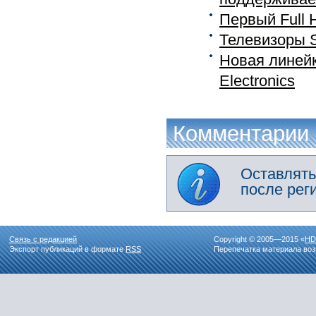
Первый Full
Телевизоры S
Новая линей
Electronics
Комментарии
Оставлять
после рег
Связь с редакцией
Copyright © 2005—2015 «
HD
Экспорт публикаций в формате
RSS
Перепечатка материала воз