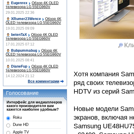
Eugenrex
Обзор 4K OLED
телевизора LG 55EG960V
29.01.2025 22:36
XRumer23Wence
Обзор 4K
OLED телевизора LG 55EG960V
19.01.2025 09:09
betenTaX
Обзор 4K OLED
телевизора LG 55EG960V
Кли
17.01.2025 07:12
Bubpummabug
Обзор 4K
OLED телевизора LG 55EG960V
10.01.2025 08:41
DianeFup
Обзор 4K OLED
телевизора LG 55EG960V
Хотя компания Sam
14.12.2024 21:12
ряд своих телевизо
Все комментарии
HDTV из серий Sam
Голосование
Интерфейс для медиаплееров
какого производителя вам
Новые модели Sams
кажется наиболее удобным?
экранов, включая 
Roku
Samsung UE48HU750
Dune HD
Apple TV