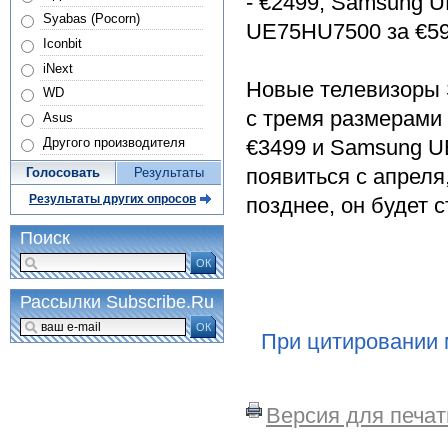
- €2499, Samsung U
Syabas (Pocorn)
UE75HU7500 за €59
Iconbit
iNext
Новые телевизоры 
WD
с тремя размерами
Asus
Другого производителя
€3499 и Samsung U
появиться с апреля
Голосовать
Результаты
Результаты других опросов
позднее, он будет с
Поиск
ОК
Рассылки Subscribe.Ru
ОК
При цитировании 
Версия для печат