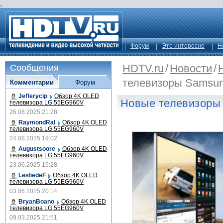
.
Форум
Это интересно
Н
HDTV.ru
/
Новости
/
Сообщения
телевизоры Samsun
Комментарии
Форум
Jefferycip
Обзор 4K OLED
Новые телевизоры
телевизора LG 55EG960V
26.08.2025 21:28
RaymondRal
Обзор 4K OLED
телевизора LG 55EG960V
24.08.2025 19:02
Augustsoore
Обзор 4K OLED
телевизора LG 55EG960V
23.06.2025 19:28
LesliedeF
Обзор 4K OLED
телевизора LG 55EG960V
03.06.2025 20:14
BryanBoano
Обзор 4K OLED
телевизора LG 55EG960V
09.03.2025 21:51