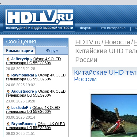
.
Форум
Это интересно
Н
HDTV.ru
/
Новости
/
Сообщения
Китайские UHD тел
Комментарии
Форум
России
Jefferycip
Обзор 4K OLED
телевизора LG 55EG960V
26.08.2025 21:28
Китайские UHD тел
RaymondRal
Обзор 4K OLED
России
телевизора LG 55EG960V
24.08.2025 19:02
Augustsoore
Обзор 4K OLED
телевизора LG 55EG960V
23.06.2025 19:28
LesliedeF
Обзор 4K OLED
телевизора LG 55EG960V
03.06.2025 20:14
BryanBoano
Обзор 4K OLED
телевизора LG 55EG960V
09.03.2025 21:51