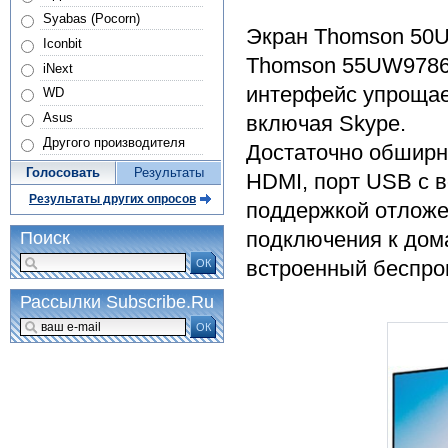
Syabas (Pocorn)
Экран Thomson 50U
Iconbit
Thomson 55UW9786 
iNext
интерфейс упрощае
WD
Asus
включая Skype.
Другого производителя
Достаточно обширн
Голосовать
Результаты
HDMI, порт USB с 
Результаты других опросов
поддержкой отложе
подключения к дом
Поиск
встроенный беспро
ОК
Рассылки Subscribe.Ru
ОК