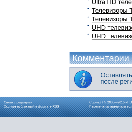
Ultra HD тел
Телевизоры 
Телевизоры T
UHD телевиз
UHD телевиз
Комментарии
Оставлять
после рег
Связь с редакцией
Copyright © 2005—2015 «
HD
Экспорт публикаций в формате
RSS
Перепечатка материала воз