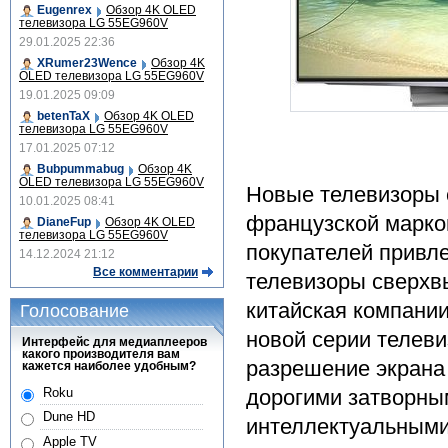
Eugenrex
Обзор 4K OLED
телевизора LG 55EG960V
29.01.2025 22:36
XRumer23Wence
Обзор 4K
OLED телевизора LG 55EG960V
19.01.2025 09:09
betenTaX
Обзор 4K OLED
телевизора LG 55EG960V
17.01.2025 07:12
Bubpummabug
Обзор 4K
OLED телевизора LG 55EG960V
Новые телевизоры с
10.01.2025 08:41
французской марко
DianeFup
Обзор 4K OLED
телевизора LG 55EG960V
покупателей привл
14.12.2024 21:12
Все комментарии
телевизоры сверхв
китайская компании
Голосование
новой серии телев
Интерфейс для медиаплееров
какого производителя вам
разрешение экрана 
кажется наиболее удобным?
Roku
дорогими затворным
Dune HD
интеллектуальными
Apple TV