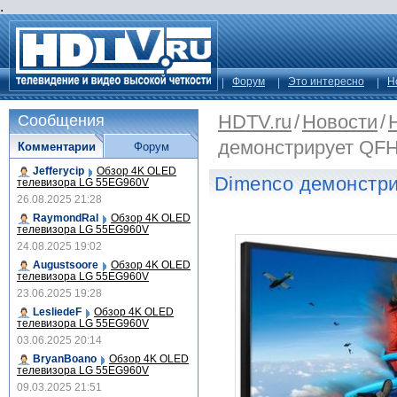
.
Форум
Это интересно
Н
HDTV.ru
/
Новости
/
Сообщения
демонстрирует QF
Комментарии
Форум
Jefferycip
Обзор 4K OLED
Dimenco демонстр
телевизора LG 55EG960V
26.08.2025 21:28
RaymondRal
Обзор 4K OLED
телевизора LG 55EG960V
24.08.2025 19:02
Augustsoore
Обзор 4K OLED
телевизора LG 55EG960V
23.06.2025 19:28
LesliedeF
Обзор 4K OLED
телевизора LG 55EG960V
03.06.2025 20:14
BryanBoano
Обзор 4K OLED
телевизора LG 55EG960V
09.03.2025 21:51