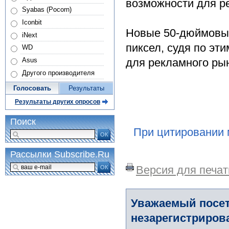
возможности для р
Syabas (Pocorn)
Iconbit
Новые 50-дюймовые
iNext
пиксел, судя по эт
WD
для рекламного ры
Asus
Другого производителя
Голосовать
Результаты
Результаты других опросов
Поиск
При цитировании 
ОК
Рассылки Subscribe.Ru
Версия для печат
ОК
Уважаемый посет
незарегистриров