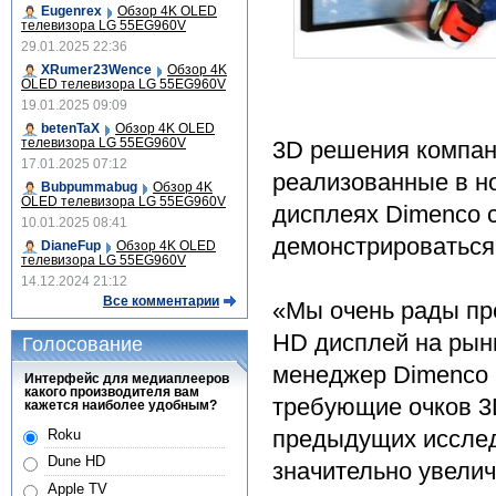
Eugenrex
Обзор 4K OLED
телевизора LG 55EG960V
29.01.2025 22:36
XRumer23Wence
Обзор 4K
OLED телевизора LG 55EG960V
19.01.2025 09:09
betenTaX
Обзор 4K OLED
телевизора LG 55EG960V
3D решения компани
17.01.2025 07:12
реализованные в н
Bubpummabug
Обзор 4K
OLED телевизора LG 55EG960V
дисплеях Dimenco 
10.01.2025 08:41
демонстрироваться
DianeFup
Обзор 4K OLED
телевизора LG 55EG960V
14.12.2024 21:12
Все комментарии
«Мы очень рады пре
HD дисплей на рынк
Голосование
менеджер Dimenco 
Интерфейс для медиаплееров
какого производителя вам
требующие очков 3
кажется наиболее удобным?
предыдущих исслед
Roku
Dune HD
значительно увели
Apple TV