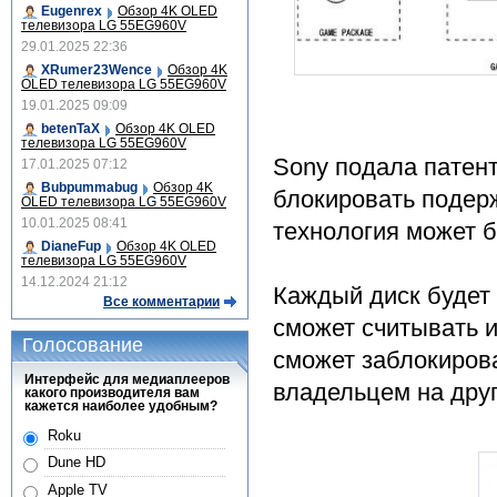
Eugenrex
Обзор 4K OLED
телевизора LG 55EG960V
29.01.2025 22:36
XRumer23Wence
Обзор 4K
OLED телевизора LG 55EG960V
19.01.2025 09:09
betenTaX
Обзор 4K OLED
телевизора LG 55EG960V
Sony подала патент
17.01.2025 07:12
Bubpummabug
Обзор 4K
блокировать подерж
OLED телевизора LG 55EG960V
10.01.2025 08:41
технология может б
DianeFup
Обзор 4K OLED
телевизора LG 55EG960V
14.12.2024 21:12
Каждый диск будет 
Все комментарии
сможет считывать и
Голосование
сможет заблокирова
Интерфейс для медиаплееров
владельцем на друг
какого производителя вам
кажется наиболее удобным?
Roku
Dune HD
Apple TV