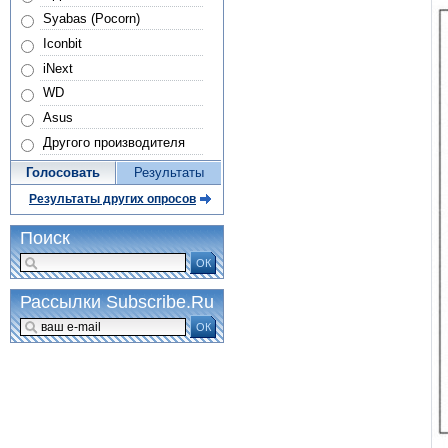
Syabas (Pocorn)
Iconbit
iNext
WD
Asus
Другого производителя
Голосовать
Результаты
Результаты других опросов
Поиск
ОК
Рассылки Subscribe.Ru
ОК