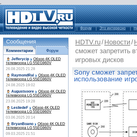
.
Форум
Это интересно
Н
HDTV.ru
/
Новости
/
Сообщения
сможет запретить 
Комментарии
Форум
игровых дисков
Jefferycip
Обзор 4K OLED
телевизора LG 55EG960V
26.08.2025 21:28
Sony сможет запре
RaymondRal
Обзор 4K OLED
использование игр
телевизора LG 55EG960V
24.08.2025 19:02
Augustsoore
Обзор 4K OLED
телевизора LG 55EG960V
23.06.2025 19:28
LesliedeF
Обзор 4K OLED
телевизора LG 55EG960V
03.06.2025 20:14
BryanBoano
Обзор 4K OLED
телевизора LG 55EG960V
09.03.2025 21:51