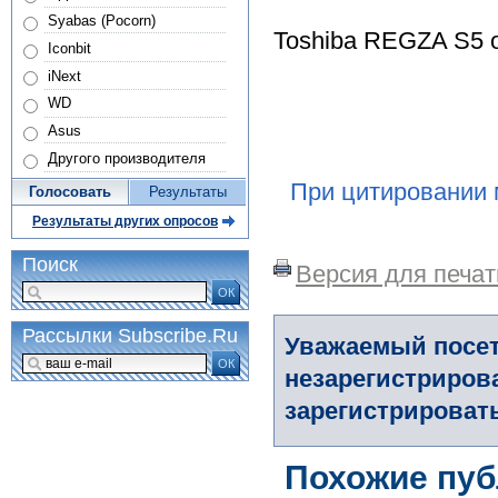
Syabas (Pocorn)
Toshiba REGZA S5 о
Iconbit
iNext
WD
Asus
Другого производителя
При цитировании 
Голосовать
Результаты
Результаты других опросов
Поиск
Версия для печат
ОК
Рассылки Subscribe.Ru
Уважаемый посет
ОК
незарегистриров
зарегистрировать
Похожие пуб