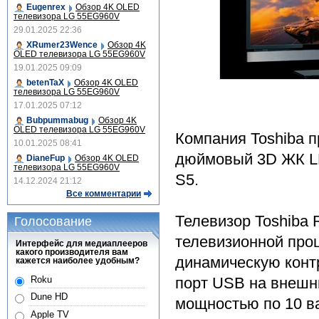
Eugenrex
Обзор 4K OLED
телевизора LG 55EG960V
29.01.2025 22:36
XRumer23Wence
Обзор 4K
OLED телевизора LG 55EG960V
19.01.2025 09:09
betenTaX
Обзор 4K OLED
телевизора LG 55EG960V
17.01.2025 07:12
Bubpummabug
Обзор 4K
OLED телевизора LG 55EG960V
Компания Toshiba 
10.01.2025 08:41
дюймовый 3D ЖК LE
DianeFup
Обзор 4K OLED
телевизора LG 55EG960V
S5.
14.12.2024 21:12
Все комментарии
Телевизор Toshiba
Голосование
телевизионной про
Интерфейс для медиаплееров
какого производителя вам
динамическую контр
кажется наиболее удобным?
Roku
порт USB на внешн
Dune HD
мощностью по 10 в
Apple TV