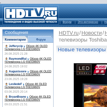
.
Форум
Это интересно
Н
HDTV.ru
/
Новости
/
Сообщения
телевизоры Toshiba
Комментарии
Форум
Jefferycip
Обзор 4K OLED
Новые телевизоры 
телевизора LG 55EG960V
26.08.2025 21:28
RaymondRal
Обзор 4K OLED
телевизора LG 55EG960V
24.08.2025 19:02
Augustsoore
Обзор 4K OLED
телевизора LG 55EG960V
23.06.2025 19:28
LesliedeF
Обзор 4K OLED
телевизора LG 55EG960V
03.06.2025 20:14
BryanBoano
Обзор 4K OLED
телевизора LG 55EG960V
09.03.2025 21:51