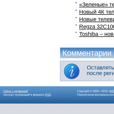
«Зеленые» т
Новый 4К те
Новые телев
Regza 32C100
Toshiba – но
Комментарии
Оставлять
после рег
Связь с редакцией
Copyright © 2005—2015 «
HD
Экспорт публикаций в формате
RSS
Перепечатка материала воз