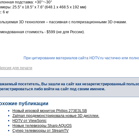
клонная подставка: +30°~-30°
змеры: 25.5″ x 18.5″ x 7.6″ (648.1 x 468.5 x 192 мм)
: 6 кг
ользуемая 3D технология – пассивная с поляризационными 3D очками.
мендованная стоимость - $599 (не для России).
При цитировании материалов сайта HDTV.ru частично или полно
Версия для печати
ажаемый посетитель, Вы зашли на сайт как незарегистрированный польз
регистрироваться либо войти на сайт под своим именем.
охожие публикации
Новый игровой монитор Philips 273E3LSB
Zalman продемонстрировала новые 3D дисплеи.
HDTV от ViewSonic
Новые телевизоры Sharp AQUOS
Супер телевизоры от StreamTV