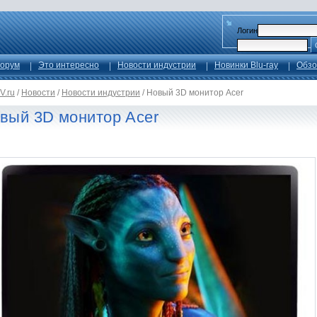
Логин
орум
Это интересно
Новости индустрии
Новинки Blu-ray
Обзо
V.ru
/
Новости
/
Новости индустрии
/
Новый 3D монитор Acer
вый 3D монитор Acer