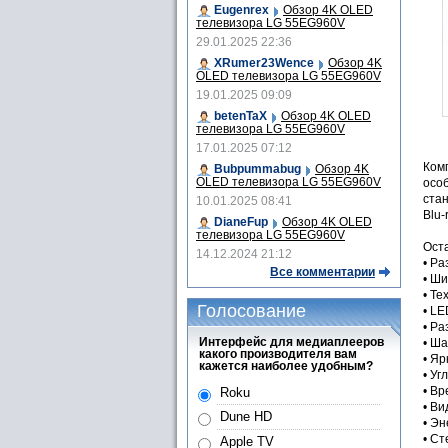
Eugenrex
Обзор 4K OLED
телевизора LG 55EG960V
29.01.2025 22:36
XRumer23Wence
Обзор 4K
OLED телевизора LG 55EG960V
19.01.2025 09:09
betenTaX
Обзор 4K OLED
телевизора LG 55EG960V
17.01.2025 07:12
Комп
Bubpummabug
Обзор 4K
OLED телевизора LG 55EG960V
осо
стан
10.01.2025 08:41
Blu-
DianeFup
Обзор 4K OLED
телевизора LG 55EG960V
Ост
14.12.2024 21:12
• Ра
Все комментарии
• Ши
• Те
Голосование
• LE
• Р
Интерфейс для медиаплееров
• Ша
какого производителя вам
• Яр
кажется наиболее удобным?
• Уг
• Вр
Roku
• Ви
Dune HD
• Эн
• Ст
Apple TV