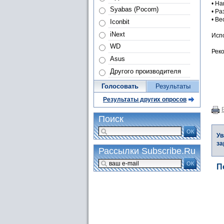
• На
Syabas (Pocorn)
• Ра
• Вес
Iconbit
iNext
Исп
WD
Реко
Asus
Другого производителя
Голосовать
Результаты
Результаты других опросов
Поиск
ОК
Ув
за
Рассылки Subscribe.Ru
ОК
П