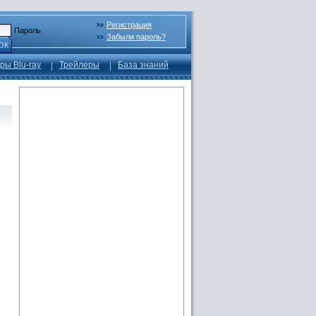
Регистрация
Пароль
Забыли пароль?
ОК
ры Blu-ray
Трейлеры
База знаний