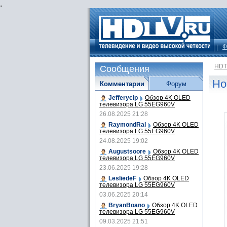
.
Ф
HDT
Сообщения
Но
Комментарии
Форум
Jefferycip
Обзор 4K OLED
телевизора LG 55EG960V
26.08.2025 21:28
RaymondRal
Обзор 4K OLED
телевизора LG 55EG960V
24.08.2025 19:02
Augustsoore
Обзор 4K OLED
телевизора LG 55EG960V
23.06.2025 19:28
LesliedeF
Обзор 4K OLED
телевизора LG 55EG960V
03.06.2025 20:14
BryanBoano
Обзор 4K OLED
телевизора LG 55EG960V
09.03.2025 21:51