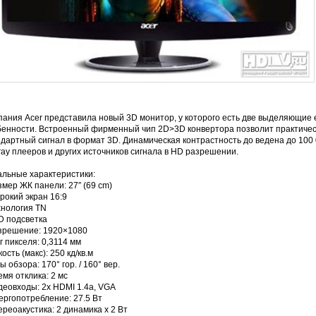
ания Acer представила новый 3D монитор, у которого есть две выделяющие 
бенности. Встроенный фирменный чип 2D>3D конвертора позволит практичес
дартный сигнал в формат 3D. Динамическая контрастность до ведена до 100
ray плееров и других источников сигнала в HD разрешении.
альные характеристики:
змер ЖК панели: 27″ (69 cm)
рокий экран 16:9
хнология TN
D подсветка
азрешение: 1920×1080
г пикселя: 0,3114 мм
кость (макс): 250 кд/кв.м
лы обзора: 170° гор. / 160° вер.
емя отклика: 2 мс
деовходы: 2x HDMI 1.4a, VGA
ергопотребление: 27.5 Вт
ереоакустика: 2 динамика x 2 Вт