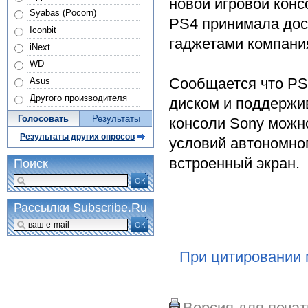
новой игровой конс
Syabas (Pocorn)
PS4 принимала дос
Iconbit
гаджетами компания
iNext
WD
Сообщается что PS4
Asus
Другого производителя
диском и поддержив
Голосовать
Результаты
консоли Sony можн
Результаты других опросов
условий автономно
встроенный экран.
Поиск
ОК
Рассылки Subscribe.Ru
ОК
При цитировании 
Версия для печат