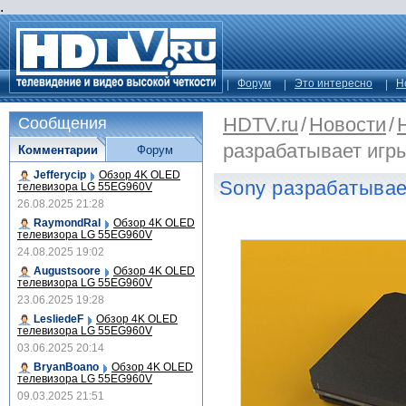
.
Форум
Это интересно
Н
HDTV.ru
/
Новости
/
Сообщения
разрабатывает игр
Комментарии
Форум
Jefferycip
Обзор 4K OLED
Sony разрабатывае
телевизора LG 55EG960V
26.08.2025 21:28
RaymondRal
Обзор 4K OLED
телевизора LG 55EG960V
24.08.2025 19:02
Augustsoore
Обзор 4K OLED
телевизора LG 55EG960V
23.06.2025 19:28
LesliedeF
Обзор 4K OLED
телевизора LG 55EG960V
03.06.2025 20:14
BryanBoano
Обзор 4K OLED
телевизора LG 55EG960V
09.03.2025 21:51