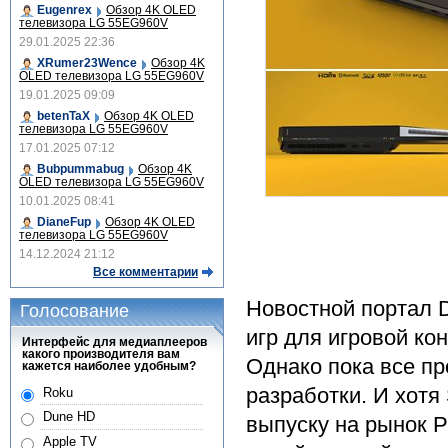
Eugenrex
Обзор 4K OLED
телевизора LG 55EG960V
29.01.2025 22:36
XRumer23Wence
Обзор 4K
OLED телевизора LG 55EG960V
19.01.2025 09:09
betenTaX
Обзор 4K OLED
телевизора LG 55EG960V
17.01.2025 07:12
Bubpummabug
Обзор 4K
OLED телевизора LG 55EG960V
10.01.2025 08:41
DianeFup
Обзор 4K OLED
телевизора LG 55EG960V
14.12.2024 21:12
Все комментарии
Новостной портал D
Голосование
игр для игровой кон
Интерфейс для медиаплееров
какого производителя вам
Однако пока все пр
кажется наиболее удобным?
разработки. И хотя
Roku
Dune HD
выпуску на рынок P
Apple TV