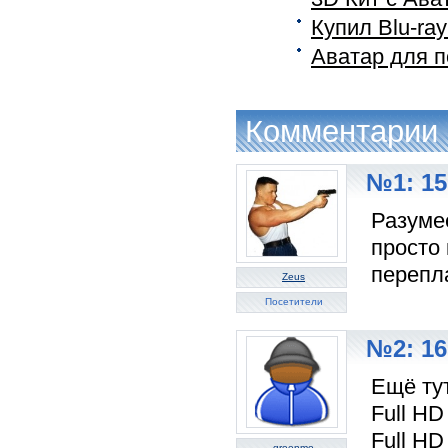
Купил Blu-ra
Аватар для п
Комментарии
№1: 15
Разуме
просто 
перепла
Zeus
Посетители
№2: 16
Ещё ту
Full H
Full H
greenmo