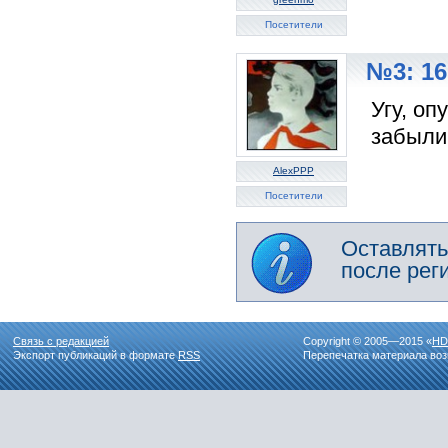
Посетители
№3: 16
Угу, оп
забыли 
AlexPPP
Посетители
Оставлять
после рег
Связь с редакцией
Copyright © 2005—2015 «
HD
Экспорт публикаций в формате
RSS
Перепечатка материала воз