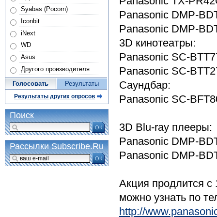
Panasonic TX-PR4
Syabas (Pocorn)
Panasonic DMP-BD
Iconbit
Panasonic DMP-BD
iNext
3D кинотеатры:
WD
Panasonic SC-BTT7
Asus
Panasonic SC-BTT2
Другого производителя
Саундбар:
Голосовать
Результаты
Panasonic SC-BFT8
Результаты других опросов
Поиск
3D Blu-ray плееры:
ОК
Panasonic DMP-BD
Рассылки Subscribe.Ru
Panasonic DMP-BD
ОК
Акция продлится с 
можно узнать по те
http://www.panasonic