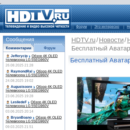
.
Форум
Это интересно
Н
HDTV.ru
/
Новости
/
Сообщения
Бесплатный Аватар 
Комментарии
Форум
Jefferycip
Обзор 4K OLED
Бесплатный Аватар
телевизора LG 55EG960V
26.08.2025 21:28
RaymondRal
Обзор 4K OLED
телевизора LG 55EG960V
24.08.2025 19:02
Augustsoore
Обзор 4K OLED
телевизора LG 55EG960V
23.06.2025 19:28
LesliedeF
Обзор 4K OLED
телевизора LG 55EG960V
03.06.2025 20:14
BryanBoano
Обзор 4K OLED
телевизора LG 55EG960V
09.03.2025 21:51