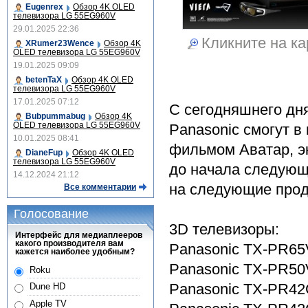
Eugenrex
Обзор 4K OLED
телевизора LG 55EG960V
29.01.2025 22:36
Кликните на ка
XRumer23Wence
Обзор 4K
OLED телевизора LG 55EG960V
19.01.2025 09:09
betenTaX
Обзор 4K OLED
телевизора LG 55EG960V
17.01.2025 07:12
C сегодняшнего дн
Bubpummabug
Обзор 4K
OLED телевизора LG 55EG960V
Panasonic смогут в
10.01.2025 08:41
фильмом Аватар, э
DianeFup
Обзор 4K OLED
телевизора LG 55EG960V
до начала следующе
14.12.2024 21:12
на следующие прод
Все комментарии
Голосование
3D телевизоры:
Интерфейс для медиаплееров
какого производителя вам
Panasonic TX-PR6
кажется наиболее удобным?
Panasonic TX-PR5
Roku
Panasonic TX-PR4
Dune HD
Apple TV