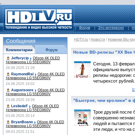
.
Форум
Это интересно
Н
HDTV.ru
/
Новости
/
Новинки Blu-ray
Сообщения
Комментарии
Форум
Новые BD-релизы "XX Век 
Jefferycip
Обзор 4K OLED
телевизора LG 55EG960V
Сегодня, 13 феврал
26.08.2025 21:28
официально выпусти
RaymondRal
Обзор 4K OLED
релизы недорогие: 
телевизора LG 55EG960V
четырехсот рублей..
24.08.2025 19:02
1
Augustsoore
Обзор 4K OLED
телевизора LG 55EG960V
23.06.2025 19:28
"Быстрее, чем кролики" в 
LesliedeF
Обзор 4K OLED
телевизора LG 55EG960V
Трое друзей после 
03.06.2025 20:14
совершенно незнак
BryanBoano
Обзор 4K OLED
людей и пытаются по
телевизора LG 55EG960V
эти люди, и что на
09.03.2025 21:51