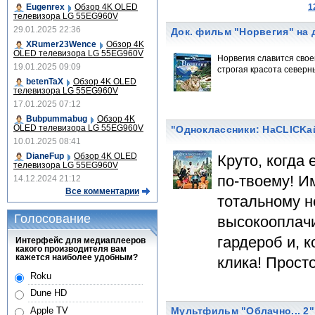
Eugenrex
Обзор 4K OLED
1
телевизора LG 55EG960V
29.01.2025 22:36
Док. фильм "Норвегия" на д
XRumer23Wence
Обзор 4K
OLED телевизора LG 55EG960V
Норвегия славится свое
19.01.2025 09:09
строгая красота северн
betenTaX
Обзор 4K OLED
телевизора LG 55EG960V
17.01.2025 07:12
Bubpummabug
Обзор 4K
OLED телевизора LG 55EG960V
"Одноклассники: НаCLICKай
10.01.2025 08:41
DianeFup
Обзор 4K OLED
Круто, когда 
телевизора LG 55EG960V
по-твоему! И
14.12.2024 21:12
Все комментарии
тотальному н
Голосование
высокооплачи
гардероб и, 
Интерфейс для медиаплееров
какого производителя вам
кажется наиболее удобным?
клика! Просто
Roku
Dune HD
Мультфильм "Облачно... 2" 
Apple TV