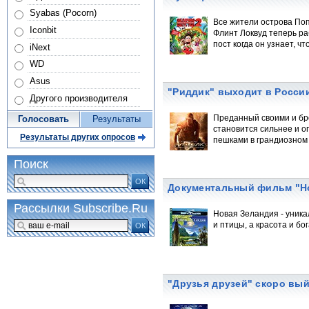
Syabas (Pocorn)
Все жители острова По
Iconbit
Флинт Локвуд теперь ра
пост когда он узнает, что
iNext
WD
Asus
"Риддик" выходит в Росси
Другого производителя
Преданный своими и бр
Голосовать
Результаты
становится сильнее и о
Результаты других опросов
пешками в грандиозном 
Поиск
ОК
Документальный фильм "Н
Рассылки Subscribe.Ru
Новая Зеландия - уника
и птицы, а красота и б
ОК
"Друзья друзей" скоро выйд