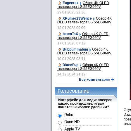
Eugenrex
Обзор 4K OLED
телевизора LG 55EG960V
29.01.2025 22:36
XRumer23Wence
Обзор 4K
OLED телевизора LG 55EG960V
19.01.2025 09:09
betenTaX
Обзор 4K OLED
телевизора LG 55EG960V
17.01.2025 07:12
Bubpummabug
Обзор 4K
OLED телевизора LG 55EG960V
10.01.2025 08:41
DianeFup
Обзор 4K OLED
телевизора LG 55EG960V
14.12.2024 21:12
Все комментарии
Голосование
Интерфейс для медиаплееров
какого производителя вам
кажется наиболее удобным?
Студ
Roku
Изда
пов
Dune HD
комм
Apple TV