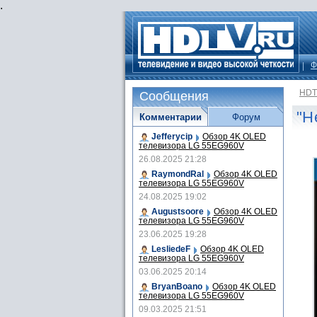
.
Ф
HDT
Сообщения
"Н
Комментарии
Форум
Jefferycip
Обзор 4K OLED
телевизора LG 55EG960V
26.08.2025 21:28
RaymondRal
Обзор 4K OLED
телевизора LG 55EG960V
24.08.2025 19:02
Augustsoore
Обзор 4K OLED
телевизора LG 55EG960V
23.06.2025 19:28
LesliedeF
Обзор 4K OLED
телевизора LG 55EG960V
03.06.2025 20:14
BryanBoano
Обзор 4K OLED
телевизора LG 55EG960V
09.03.2025 21:51