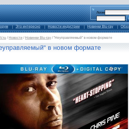
Логин
орум
Это интересно
Новости индустрии
Новинки Blu-ray
Обзо
V.ru
/
Новости
/
Новинки Blu-ray
/
"Неуправляемый" в новом формате
еуправляемый" в новом формате