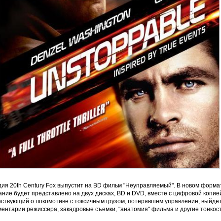
ия 20th Century Fox выпустит на BD фильм "Неуправляемый". В новом форма
ние будет представлено на двух дисках, BD и DVD, вместе с цифровой копие
ествующий о локомотиве с токсичным грузом, потерявшем управление, выйдет
ентарии режиссера, закадровые съемки, "анатомия" фильма и другие тонкос