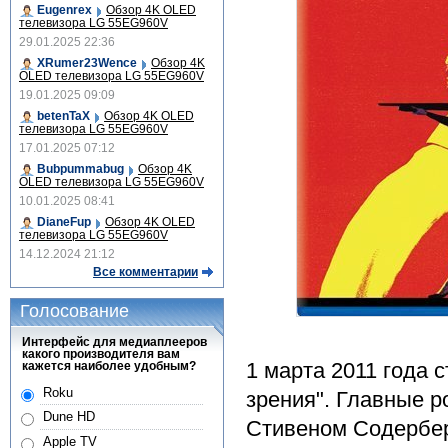
Eugenrex
Обзор 4K OLED
телевизора LG 55EG960V
29.01.2025 22:36
XRumer23Wence
Обзор 4K
OLED телевизора LG 55EG960V
19.01.2025 09:09
betenTaX
Обзор 4K OLED
телевизора LG 55EG960V
17.01.2025 07:12
Bubpummabug
Обзор 4K
OLED телевизора LG 55EG960V
10.01.2025 08:41
DianeFup
Обзор 4K OLED
телевизора LG 55EG960V
14.12.2024 21:12
Все комментарии
Голосование
Интерфейс для медиаплееров
какого производителя вам
1 марта 2011 года 
кажется наиболее удобным?
Roku
зрения". Главные 
Dune HD
Стивеном Содербер
Apple TV