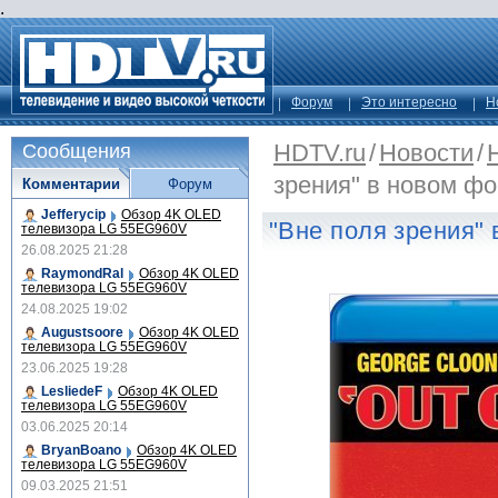
.
Форум
Это интересно
Н
HDTV.ru
/
Новости
/
Сообщения
зрения" в новом фо
Комментарии
Форум
Jefferycip
Обзор 4K OLED
"Вне поля зрения"
телевизора LG 55EG960V
26.08.2025 21:28
RaymondRal
Обзор 4K OLED
телевизора LG 55EG960V
24.08.2025 19:02
Augustsoore
Обзор 4K OLED
телевизора LG 55EG960V
23.06.2025 19:28
LesliedeF
Обзор 4K OLED
телевизора LG 55EG960V
03.06.2025 20:14
BryanBoano
Обзор 4K OLED
телевизора LG 55EG960V
09.03.2025 21:51