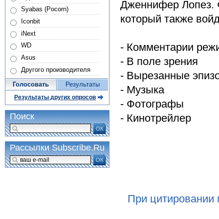
Дженнифер Лопез. 
Syabas (Pocorn)
который также вой
Iconbit
iNext
- Комментарии реж
WD
Asus
- В поле зрения
Другого производителя
- Вырезанные эпиз
Голосовать
Результаты
- Музыка
Результаты других опросов
- Фотографы
Поиск
- Кинотрейлер
ОК
Рассылки Subscribe.Ru
ОК
При цитировании 