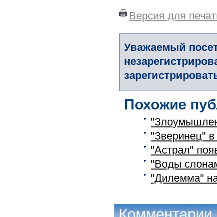
Версия для печат
Уважаемый посет
незарегистриров
зарегистрировать
Похожие пуб
"Злоумышлен
"Зверинец" 
"Астрал" поя
"Воды слонам
"Дилемма" н
Комментарии