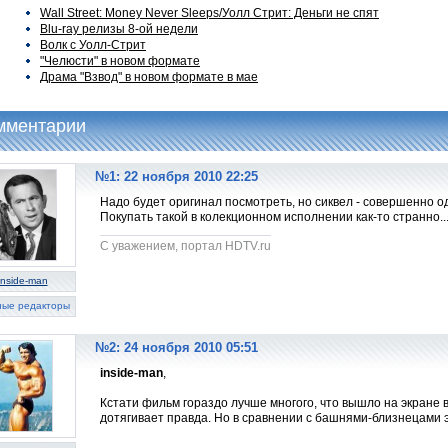
Wall Street: Money Never Sleeps/Уолл Стрит: Деньги не спят
Blu-ray релизы 8-ой недели
Волк с Уолл-Стрит
"Челюсти" в новом формате
Драма "Взвод" в новом формате в мае
мментарии
№1: 22 ноября 2010 22:25
Надо будет оригинал посмотреть, но сиквел - совершенно 
Покупать такой в колекционном исполнении как-то странно..
C уважением, портал HDTV.ru
inside-man
ные редакторы
№2: 24 ноября 2010 05:51
inside-man
,
Кстати фильм гораздо лучше многого, что вышло на экране в
дотягивает правда. Но в сравнении с башнями-близнецами 