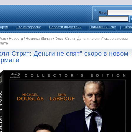
Логин
орум
Это интересно
Новости индустрии
Новинки Blu-ray
Обзо
V.ru
/
Новости
/
Новинки Blu-ray
/
"Уолл Стрит: Деньги не спят" скоро в новом
мате
олл Стрит: Деньги не спят" скоро в новом
рмате