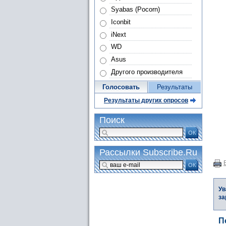
Syabas (Pocorn)
Iconbit
iNext
WD
Asus
Другого производителя
Голосовать
Результаты
Результаты других опросов
Поиск
ОК
Рассылки Subscribe.Ru
ОК
Ув
за
П