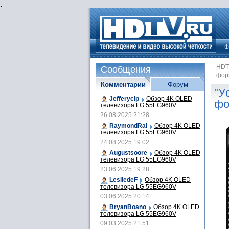
.
Ф
HDT
Сообщения
фор
Комментарии
Форум
"У
Jefferycip
Обзор 4K OLED
фо
телевизора LG 55EG960V
26.08.2025 21:28
RaymondRal
Обзор 4K OLED
телевизора LG 55EG960V
24.08.2025 19:02
Augustsoore
Обзор 4K OLED
телевизора LG 55EG960V
23.06.2025 19:28
LesliedeF
Обзор 4K OLED
телевизора LG 55EG960V
03.06.2025 20:14
BryanBoano
Обзор 4K OLED
телевизора LG 55EG960V
09.03.2025 21:51