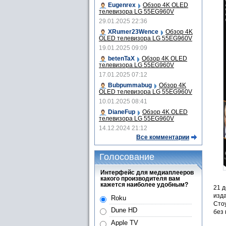
Eugenrex
Обзор 4K OLED
телевизора LG 55EG960V
29.01.2025 22:36
XRumer23Wence
Обзор 4K
OLED телевизора LG 55EG960V
19.01.2025 09:09
betenTaX
Обзор 4K OLED
телевизора LG 55EG960V
17.01.2025 07:12
Bubpummabug
Обзор 4K
OLED телевизора LG 55EG960V
10.01.2025 08:41
DianeFup
Обзор 4K OLED
телевизора LG 55EG960V
14.12.2024 21:12
Все комментарии
Голосование
Интерфейс для медиаплееров
какого производителя вам
кажется наиболее удобным?
21 д
изда
Roku
Стоу
Dune HD
без
Apple TV