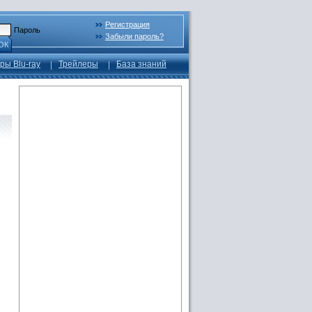
Регистрация
Пароль
Забыли пароль?
ОК
ры Blu-ray
Трейлеры
База знаний