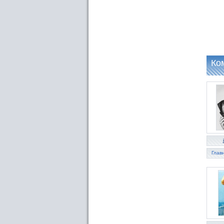
Ко
Глав