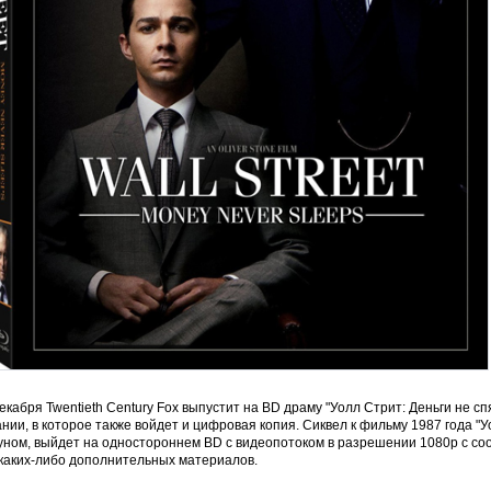
екабря Twentieth Century Fox выпустит на BD драму "Уолл Стрит: Деньги не с
нии, в которое также войдет и цифровая копия. Сиквел к фильму 1987 года 
ном, выйдет на одностороннем BD с видеопотоком в разрешении 1080р с соот
 каких-либо дополнительных материалов.