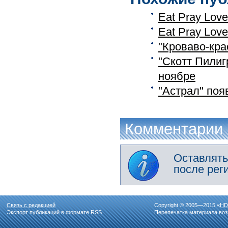
Eat Pray Lov
Eat Pray Lov
"Кроваво-кра
"Скотт Пилиг
ноябре
"Астрал" поя
Комментарии
Оставлять
после рег
Связь с редакцией
Copyright © 2005—2015 «
HD
Экспорт публикаций в формате
RSS
Перепечатка материала воз