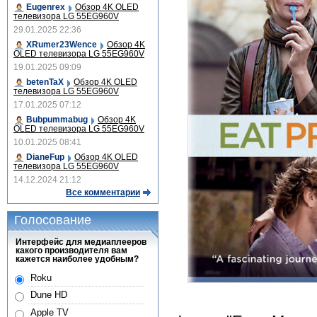
Eugenrex
Обзор 4K OLED
телевизора LG 55EG960V
29.01.2025 22:36
XRumer23Wence
Обзор 4K
OLED телевизора LG 55EG960V
19.01.2025 09:09
betenTaX
Обзор 4K OLED
телевизора LG 55EG960V
17.01.2025 07:12
Bubpummabug
Обзор 4K
OLED телевизора LG 55EG960V
10.01.2025 08:41
DianeFup
Обзор 4K OLED
телевизора LG 55EG960V
14.12.2024 21:12
Все комментарии
Голосование
Интерфейс для медиаплееров
какого производителя вам
кажется наиболее удобным?
Roku
Dune HD
Apple TV