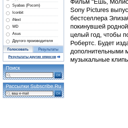
Фильм "Ешь, Молис
Syabas (Pocorn)
Sony Pictures выпу
Iconbit
бестселлера Элиза
iNext
покинувшей родной
WD
целый год, чтобы п
Asus
Другого производителя
Робертс. Будет изд
Голосовать
Результаты
дополнительными м
Результаты других опросов
музыкальные клипы
Поиск
ОК
Рассылки Subscribe.Ru
ОК