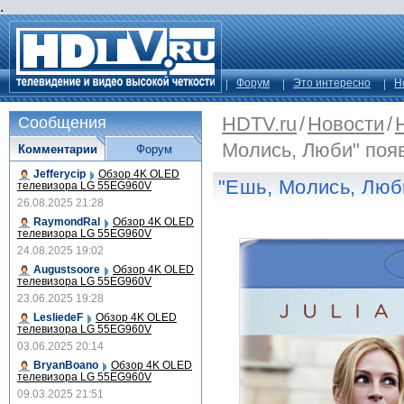
.
Форум
Это интересно
Н
HDTV.ru
/
Новости
/
Сообщения
Молись, Люби" поя
Комментарии
Форум
Jefferycip
Обзор 4K OLED
"Ешь, Молись, Люб
телевизора LG 55EG960V
26.08.2025 21:28
RaymondRal
Обзор 4K OLED
телевизора LG 55EG960V
24.08.2025 19:02
Augustsoore
Обзор 4K OLED
телевизора LG 55EG960V
23.06.2025 19:28
LesliedeF
Обзор 4K OLED
телевизора LG 55EG960V
03.06.2025 20:14
BryanBoano
Обзор 4K OLED
телевизора LG 55EG960V
09.03.2025 21:51