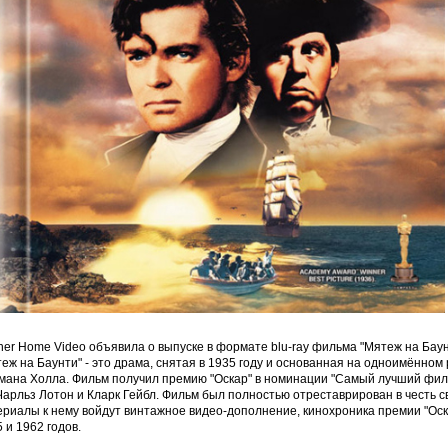
er Home Video объявила о выпуске в формате blu-ray фильма "Мятеж на Баун
теж на Баунти" - это драма, снятая в 1935 году и основанная на одноимённ
мана Холла. Фильм получил премию "Оскар" в номинации "Самый лучший фильм
Чарльз Лотон и Кларк Гейбл. Фильм был полностью отреставрирован в честь с
ериалы к нему войдут винтажное видео-дополнение, кинохроника премии "Оск
 и 1962 годов.