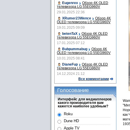
Eugenrex
Обзор 4K OLED
телевизора LG 55EG960V
29.01.2025 22:36
XRumer23Wence
Обзор 4K
OLED телевизора LG 55EG960V
19.01.2025 09:09
betenTaX
Обзор 4K OLED
телевизора LG 55EG960V
17.01.2025 07:12
Bubpummabug
Обзор 4K
OLED телевизора LG 55EG960V
10.01.2025 08:41
DianeFup
Обзор 4K OLED
телевизора LG 55EG960V
14.12.2024 21:12
Все комментарии
Голосование
Интерфейс для медиаплееров
Warn
какого производителя вам
"Мя
кажется наиболее удобным?
Нор
Roku
как 
мат
Dune HD
1935
Apple TV