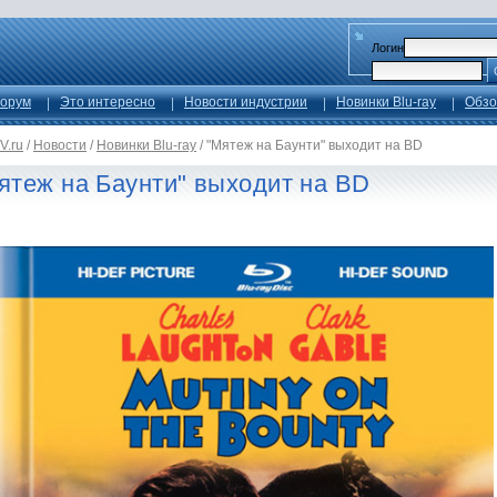
Логин
орум
Это интересно
Новости индустрии
Новинки Blu-ray
Обзо
V.ru
/
Новости
/
Новинки Blu-ray
/
"Мятеж на Баунти" выходит на BD
ятеж на Баунти" выходит на BD