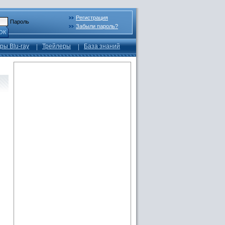
Регистрация
Пароль
Забыли пароль?
ОК
ры Blu-ray
Трейлеры
База знаний