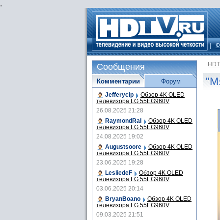
.
Ф
HDT
Сообщения
"М
Комментарии
Форум
Jefferycip
Обзор 4K OLED
телевизора LG 55EG960V
26.08.2025 21:28
RaymondRal
Обзор 4K OLED
телевизора LG 55EG960V
24.08.2025 19:02
Augustsoore
Обзор 4K OLED
телевизора LG 55EG960V
23.06.2025 19:28
LesliedeF
Обзор 4K OLED
телевизора LG 55EG960V
03.06.2025 20:14
BryanBoano
Обзор 4K OLED
телевизора LG 55EG960V
09.03.2025 21:51