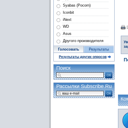
Syabas (Pocorn)
Iconbit
iNext
WD
Asus
Другого производителя
Ув
за
Голосовать
Результаты
Результаты других опросов
П
Поиск
ОК
Рассылки Subscribe.Ru
ОК
Ко