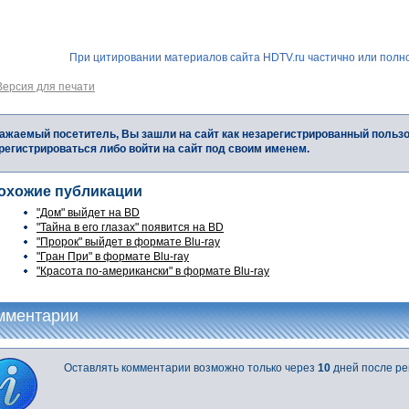
При цитировании материалов сайта HDTV.ru частично или полно
Версия для печати
ажаемый посетитель, Вы зашли на сайт как незарегистрированный польз
регистрироваться либо войти на сайт под своим именем.
охожие публикации
"Дом" выйдет на BD
"Тайна в его глазах" появится на BD
"Пророк" выйдет в формате Blu-ray
"Гран При" в формате Blu-ray
"Красота по-американски" в формате Blu-ray
мментарии
Оставлять комментарии возможно только через
10
дней после ре