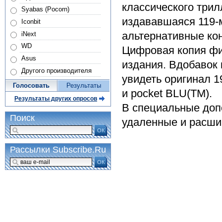
классического трил
Syabas (Pocorn)
издававшаяся 119-
Iconbit
альтернативные ко
iNext
WD
Цифровая копия фи
Asus
издания. Вдобавок 
Другого производителя
увидеть оригинал 1
Голосовать
Результаты
и pocket BLU(TM).
Результаты других опросов
В специальные доп
Поиск
удаленные и расши
ОК
Рассылки Subscribe.Ru
ОК