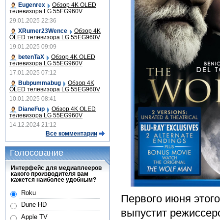
Eugenrex
Обзор 4K OLED
телевизора LG 55EG960V
29.01.2025 22:36
XRumer23Wence
Обзор 4K
OLED телевизора LG 55EG960V
19.01.2025 09:09
betenTaX
Обзор 4K OLED
телевизора LG 55EG960V
17.01.2025 07:12
Bubpummabug
Обзор 4K
OLED телевизора LG 55EG960V
10.01.2025 08:41
DianeFup
Обзор 4K OLED
телевизора LG 55EG960V
14.12.2024 21:12
Все комментарии
Голосование
Интерфейс для медиаплееров
какого производителя вам
кажется наиболее удобным?
Roku
Первого июня этого 
Dune HD
выпустит режиссер
Apple TV