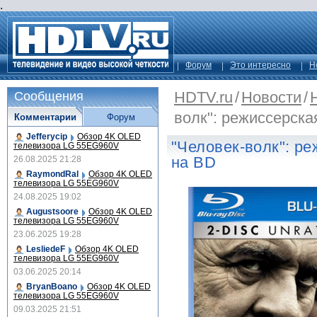
.
Форум
Это интересно
Н
HDTV.ru
/
Новости
/
Сообщения
волк": режиссерска
Комментарии
Форум
Jefferycip
Обзор 4K OLED
"Человек-волк": р
телевизора LG 55EG960V
на BD
26.08.2025 21:28
RaymondRal
Обзор 4K OLED
телевизора LG 55EG960V
24.08.2025 19:02
Augustsoore
Обзор 4K OLED
телевизора LG 55EG960V
23.06.2025 19:28
LesliedeF
Обзор 4K OLED
телевизора LG 55EG960V
03.06.2025 20:14
BryanBoano
Обзор 4K OLED
телевизора LG 55EG960V
09.03.2025 21:51