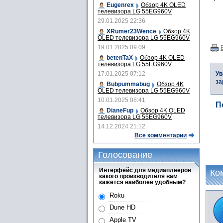
Eugenrex
Обзор 4K OLED
телевизора LG 55EG960V
29.01.2025 22:36
XRumer23Wence
Обзор 4K
OLED телевизора LG 55EG960V
19.01.2025 09:09
betenTaX
Обзор 4K OLED
телевизора LG 55EG960V
17.01.2025 07:12
Ув
за
Bubpummabug
Обзор 4K
OLED телевизора LG 55EG960V
10.01.2025 08:41
П
DianeFup
Обзор 4K OLED
телевизора LG 55EG960V
14.12.2024 21:12
Все комментарии
Голосование
Интерфейс для медиаплееров
Ко
какого производителя вам
кажется наиболее удобным?
Roku
Dune HD
Apple TV