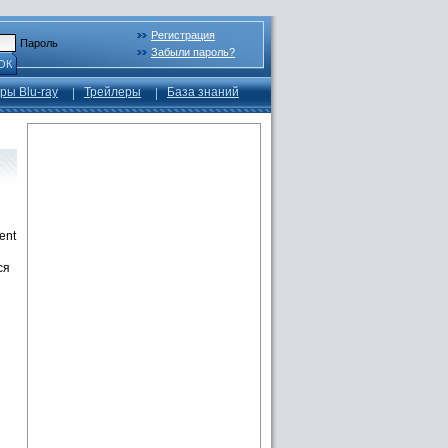
Регистрация
Пароль
Забыли пароль?
ОК
ры Blu-ray
Трейлеры
База знаний
ent
ся