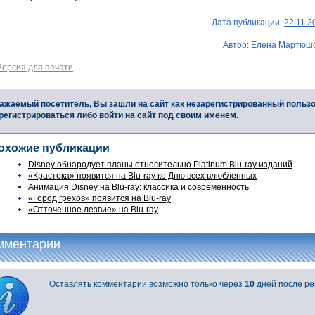
Дата публикации:
22.11.2
Автор: Елена Мартюш
Версия для печати
ажаемый посетитель, Вы зашли на сайт как незарегистрированный польз
регистрироваться либо войти на сайт под своим именем.
охожие публикации
Disney обнародует планы относительно Platinum Blu-ray изданий
«Крастока» появится на Blu-ray ко Дню всех влюбленных
Анимация Disney на Blu-ray: классика и современность
«Город грехов» появится на Blu-ray
«Отточенное лезвие» на Blu-ray
мментарии
Оставлять комментарии возможно только через
10
дней после ре