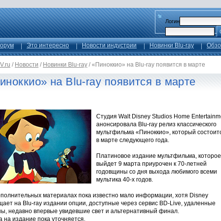
Логин
орум
Это интересно
Новости индустрии
Новинки Blu-ray
Обзо
V.ru
/
Новости
/
Новинки Blu-ray
/
«Пиноккио» на Blu-ray появится в марте
иноккио» на Blu-ray появится в марте
Студия Walt Disney Studios Home Entertainm
анонсировала Blu-ray релиз классического
мультфильма «Пиноккио», который состоит
в марте следующего года.
Платиновое издание мультфильма, которое
выйдет 9 марта приурочен к 70-летней
годовщины со дня выхода любимого всеми
мультика 40-х годов.
ополнительных материалах пока известно мало информации, хотя Disney
ает на Blu-ray издании опции, доступные через сервис BD-Live, удаленные
ны, недавно впервые увидевшие свет и альтернативный финал.
 на издание пока уточняется.