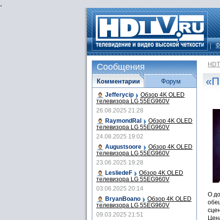
.
Ф
HDT
Сообщения
«П
Комментарии
Форум
Jefferycip
Обзор 4K OLED
телевизора LG 55EG960V
26.08.2025 21:28
RaymondRal
Обзор 4K OLED
телевизора LG 55EG960V
24.08.2025 19:02
Augustsoore
Обзор 4K OLED
телевизора LG 55EG960V
23.06.2025 19:28
LesliedeF
Обзор 4K OLED
телевизора LG 55EG960V
03.06.2025 20:14
О д
BryanBoano
Обзор 4K OLED
обещ
телевизора LG 55EG960V
сце
09.03.2025 21:51
Цена