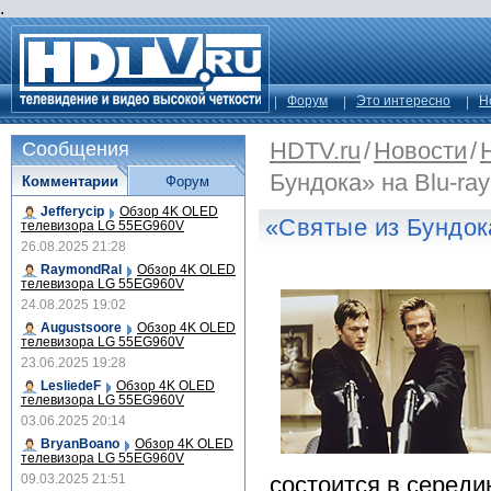
.
Форум
Это интересно
Н
HDTV.ru
/
Новости
/
Сообщения
Бундока» на Blu-ray
Комментарии
Форум
Jefferycip
Обзор 4K OLED
«Святые из Бундока
телевизора LG 55EG960V
26.08.2025 21:28
RaymondRal
Обзор 4K OLED
телевизора LG 55EG960V
24.08.2025 19:02
Augustsoore
Обзор 4K OLED
телевизора LG 55EG960V
23.06.2025 19:28
LesliedeF
Обзор 4K OLED
телевизора LG 55EG960V
03.06.2025 20:14
BryanBoano
Обзор 4K OLED
телевизора LG 55EG960V
09.03.2025 21:51
состоится в середи