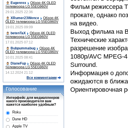
Eugenrex
Обзор 4K OLED
Фильм режиссера Т
телевизора LG 55EG960V
29.01.2025 22:36
прокате, однако по
XRumer23Wence
Обзор 4K
OLED телевизора LG 55EG960V
на видео.
19.01.2025 09:09
Выход фильма на BL
betenTaX
Обзор 4K OLED
телевизора LG 55EG960V
Технические характ
17.01.2025 07:12
разрешение изобр
Bubpummabug
Обзор 4K
OLED телевизора LG 55EG960V
1080p/AVC MPEG-4 v
10.01.2025 08:41
Surround.
DianeFup
Обзор 4K OLED
телевизора LG 55EG960V
Информация о допо
14.12.2024 21:12
Все комментарии
ожидаются в ближа
Голосование
Ориентировочная ро
Интерфейс для медиаплееров
какого производителя вам
кажется наиболее удобным?
Roku
Dune HD
Apple TV