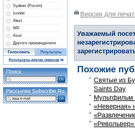
Syabas (Pocorn)
Версия для печат
Iconbit
iNext
WD
Уважаемый посет
Asus
незарегистриров
Другого производителя
зарегистрировать
Голосовать
Результаты
Результаты других опросов
Похожие пуб
Поиск
Святые из Бун
ОК
Saints Day
Рассылки Subscribe.Ru
Мультфильм «
ОК
«Неверная» н
«Развлечение
«Револьвер» 