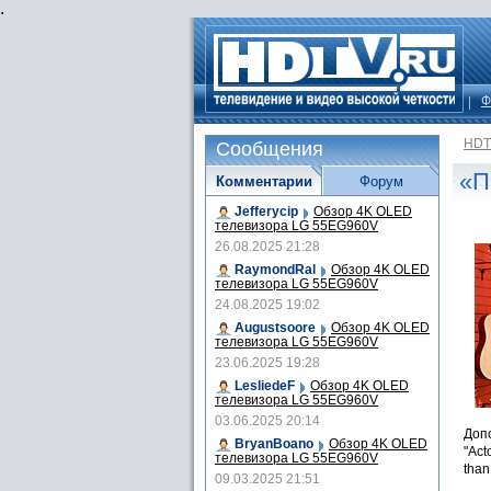
.
Ф
HDT
Сообщения
«П
Комментарии
Форум
Jefferycip
Обзор 4K OLED
телевизора LG 55EG960V
26.08.2025 21:28
RaymondRal
Обзор 4K OLED
телевизора LG 55EG960V
24.08.2025 19:02
Augustsoore
Обзор 4K OLED
телевизора LG 55EG960V
23.06.2025 19:28
LesliedeF
Обзор 4K OLED
телевизора LG 55EG960V
03.06.2025 20:14
Допо
BryanBoano
Обзор 4K OLED
"Act
телевизора LG 55EG960V
than 
09.03.2025 21:51