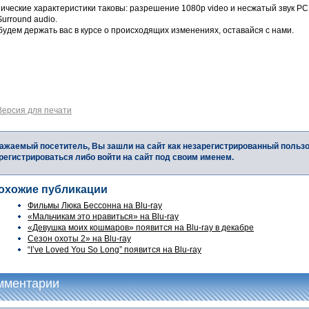
нические характеристики таковы: разрешение 1080p video и несжатый звук P
Surround audio.
удем держать вас в курсе о происходящих изменениях, оставайся с нами.
Версия для печати
ажаемый посетитель, Вы зашли на сайт как незарегистрированный польз
регистрироваться либо войти на сайт под своим именем.
охожие публикации
Фильмы Люка Бессонна на Blu-ray
«Мальчикам это нравиться» на Blu-ray
«Девушка моих кошмаров» появится на Blu-ray в декабре
Сезон охоты 2» на Blu-ray
“I’ve Loved You So Long” появится на Blu-ray
мментарии