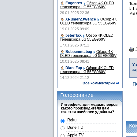
Eugenrex
Обзор 4K OLED
Тех
телевизора LG 55EG960V
5.1 
29.01.2025 22:36
Мы б
XRumer23Wence
Обзор 4K
OLED телевизора LG 55EG960V
19.01.2025 09:09
betenTaX
Обзор 4K OLED
телевизора LG 55EG960V
17.01.2025 07:12
Bubpummabug
Обзор 4K
OLED телевизора LG 55EG960V
10.01.2025 08:41
Ув
DianeFup
Обзор 4K OLED
за
телевизора LG 55EG960V
14.12.2024 21:12
Все комментарии
П
Голосование
Интерфейс для медиаплееров
какого производителя вам
кажется наиболее удобным?
Roku
Ко
Dune HD
Apple TV