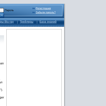
Регистрация
Пароль
Забыли пароль?
ОК
ры Blu-ray
Трейлеры
База знаний
han
а
ал
).
nger