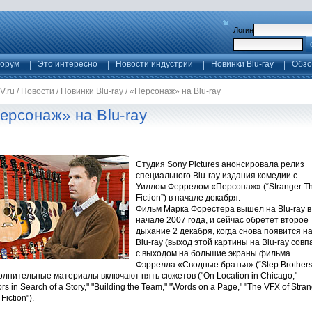
Логин
орум
Это интересно
Новости индустрии
Новинки Blu-ray
Обзо
V.ru
/
Новости
/
Новинки Blu-ray
/
«Персонаж» на Blu-ray
ерсонаж» на Blu-ray
Студия Sony Pictures анонсировала релиз
специального Blu-ray издания комедии с
Уиллом Феррелом «Персонаж» (“Stranger T
Fiction”) в начале декабря.
Фильм Марка Форестера вышел на Blu-ray в
начале 2007 года, и сейчас обретет второе
дыхание 2 декабря, когда снова появится н
Blu-ray (выход этой картины на Blu-ray совп
с выходом на большие экраны фильма
Фэррелла «Сводные братья» (“Step Brothers”
лнительные материалы включают пять сюжетов ("On Location in Chicago,"
ors in Search of a Story," "Building the Team," "Words on a Page," "The VFX of Stra
Fiction").