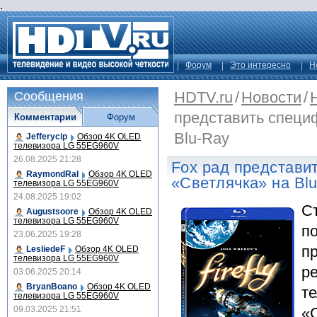
.
Форум
Это интересно
Н
HDTV.ru
/
Новости
/
Сообщения
представить специ
Комментарии
Форум
Blu-Ray
Jefferycip
Обзор 4K OLED
телевизора LG 55EG960V
26.08.2025 21:28
Fox рад представи
RaymondRal
Обзор 4K OLED
«Светлячка» на Bl
телевизора LG 55EG960V
24.08.2025 19:02
С
Augustsoore
Обзор 4K OLED
телевизора LG 55EG960V
п
23.06.2025 19:28
п
LesliedeF
Обзор 4K OLED
телевизора LG 55EG960V
ре
03.06.2025 20:14
BryanBoano
Обзор 4K OLED
т
телевизора LG 55EG960V
09.03.2025 21:51
«С