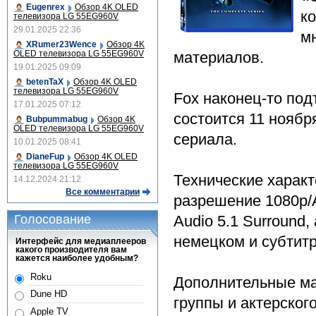
Eugenrex
Обзор 4K OLED
к
телевизора LG 55EG960V
29.01.2025 22:36
м
XRumer23Wence
Обзор 4K
OLED телевизора LG 55EG960V
материалов.
19.01.2025 09:09
betenTaX
Обзор 4K OLED
телевизора LG 55EG960V
Fox наконец-то под
17.01.2025 07:12
состоится 11 ноябр
Bubpummabug
Обзор 4K
OLED телевизора LG 55EG960V
сериала.
10.01.2025 08:41
DianeFup
Обзор 4K OLED
телевизора LG 55EG960V
Технические характ
14.12.2024 21:12
Все комментарии
разрешение 1080p/
Голосование
Audio 5.1 Surround,
немецком и субтитр
Интерфейс для медиаплееров
какого производителя вам
кажется наиболее удобным?
Roku
Дополнительные м
Dune HD
группы и актерского
Apple TV