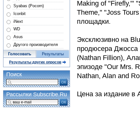
Making of "Firefly,'" 
Syabas (Pocorn)
Theme," "Joss Tour
Iconbit
площадки.
iNext
WD
Asus
Эксклюзивно на Blu
Другого производителя
продюсера Джосса 
Голосовать
Результаты
(Nathan Fillion), А
Результаты других опросов
эпизоде "Our Mrs. Re
Поиск
Nathan, Alan and Ro
ОК
Цена за издание в 
Рассылки Subscribe.Ru
ОК