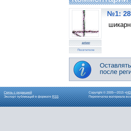
№1: 28
шикарн
arriver
Посетители
Оставлять
после рег
Связь с редакцией
Copyright © 2005—2015 «
HD
Экспорт публикаций в формате
RSS
Перепечатка материала воз