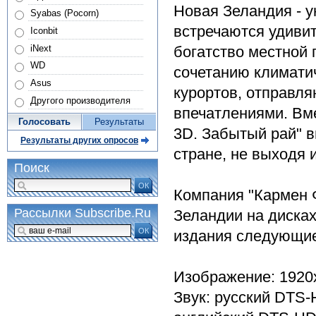
Новая Зеландия - у
Syabas (Pocorn)
встречаются удивит
Iconbit
iNext
богатство местной
WD
сочетанию климатич
Asus
курортов, отправл
Другого производителя
впечатлениями. Вм
Голосовать
Результаты
3D. Забытый рай" 
Результаты других опросов
стране, не выходя 
Поиск
ОК
Компания "Кармен 
Рассылки Subscribe.Ru
Зеландии на дисках
ОК
издания следующи
Изображение: 1920
Звук: русский DTS-HD