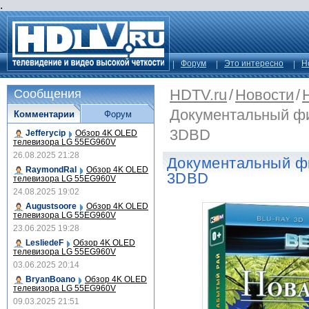
.
Форум
Это интересно
Н
HDTV.ru
/
Новости
/
Сообщения
Документальный фи
Комментарии
Форум
3DBD
Jefferycip
Обзор 4K OLED
телевизора LG 55EG960V
26.08.2025 21:28
Документальный ф
RaymondRal
Обзор 4K OLED
3DBD
телевизора LG 55EG960V
24.08.2025 19:02
Augustsoore
Обзор 4K OLED
телевизора LG 55EG960V
23.06.2025 19:28
LesliedeF
Обзор 4K OLED
телевизора LG 55EG960V
03.06.2025 20:14
BryanBoano
Обзор 4K OLED
телевизора LG 55EG960V
09.03.2025 21:51