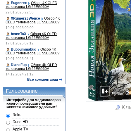
Eugenrex
Обзор 4K OLED
телевизора LG 55EG960V
29.01.2025 22:36
XRumer23Wence
Обзор 4K
OLED телевизора LG 55EG960V
19.01.2025 09:09
betenTaX
Обзор 4K OLED
телевизора LG 55EG960V
17.01.2025 07:12
Bubpummabug
Обзор 4K
OLED телевизора LG 55EG960V
10.01.2025 08:41
DianeFup
Обзор 4K OLED
телевизора LG 55EG960V
14.12.2024 21:12
Все комментарии
Голосование
Интерфейс для медиаплееров
какого производителя вам
Кли
кажется наиболее удобным?
Roku
Dune HD
Apple TV