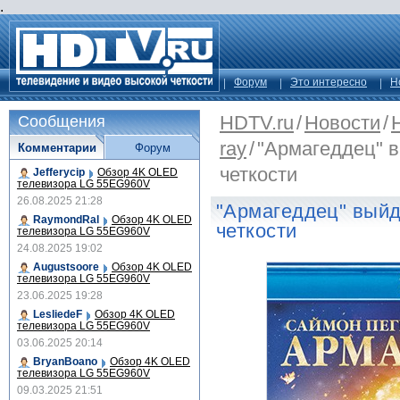
.
Форум
Это интересно
Н
HDTV.ru
/
Новости
/
Сообщения
ray
/
"Армагеддец" 
Комментарии
Форум
четкости
Jefferycip
Обзор 4K OLED
телевизора LG 55EG960V
26.08.2025 21:28
"Армагеддец" выйд
RaymondRal
Обзор 4K OLED
четкости
телевизора LG 55EG960V
24.08.2025 19:02
Augustsoore
Обзор 4K OLED
телевизора LG 55EG960V
23.06.2025 19:28
LesliedeF
Обзор 4K OLED
телевизора LG 55EG960V
03.06.2025 20:14
BryanBoano
Обзор 4K OLED
телевизора LG 55EG960V
09.03.2025 21:51