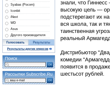
знали, что Гиннесс
Syabas (Pocorn)
высокую цель — ор
Iconbit
подстерегают их на
iNext
вся школа, так и тя
WD
Asus
таинственная угроз
Другого производителя
реальный Армаге
Голосовать
Результаты
Результаты других опросов
Дистрибьютор "Два
Поиск
комедии "Армагедде
ОК
появится в продаже
шестьсот рублей.
Рассылки Subscribe.Ru
ОК