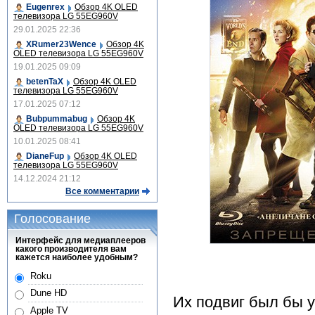
Eugenrex
Обзор 4K OLED
телевизора LG 55EG960V
29.01.2025 22:36
XRumer23Wence
Обзор 4K
OLED телевизора LG 55EG960V
19.01.2025 09:09
betenTaX
Обзор 4K OLED
телевизора LG 55EG960V
17.01.2025 07:12
Bubpummabug
Обзор 4K
OLED телевизора LG 55EG960V
10.01.2025 08:41
DianeFup
Обзор 4K OLED
телевизора LG 55EG960V
14.12.2024 21:12
Все комментарии
Голосование
Интерфейс для медиаплееров
какого производителя вам
кажется наиболее удобным?
Roku
Dune HD
Их подвиг был бы у
Apple TV