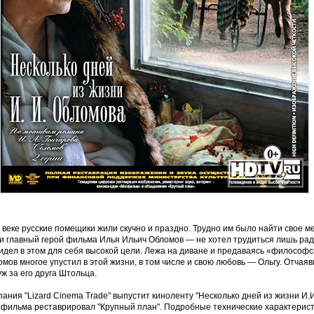
 веке русские помещики жили скучно и праздно. Трудно им было найти свое ме
и главный герой фильма Илья Ильич Обломов — не хотел трудиться лишь рад
видел в этом для себя высокой цели. Лежа на диване и предаваясь «филосо
мов многое упустил в этой жизни, в том числе и свою любовь — Ольгу. Отчая
ж за его друга Штольца.
ания "Lizard Cinema Trade" выпустит киноленту "Несколько дней из жизни И.И
 фильма реставрировал "Крупный план". Подробные технические характерист