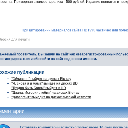
вестны. Примерная стоимость релиза - 500 рублей. Издание появится в прода
При цитировании материалов сайта HDTV.ru частично или полно
Версия для печати
ажаемый посетитель, Вы зашли на сайт как незарегистрированный польз
регистрироваться либо войти на сайт под своим именем.
охожие публикации
"Обливион" выйдет на дисках Blu-ray
"Я, снова я и мама" выйдет на дисках BD
"Трудно быть Богом" выйдет в HD
"Диана: История любви" на дисках Blu-ray
"Дивергент" выходит на дисках высокой четкости
мментарии
Оставлять комментарии возможно только через
10
дней после ре