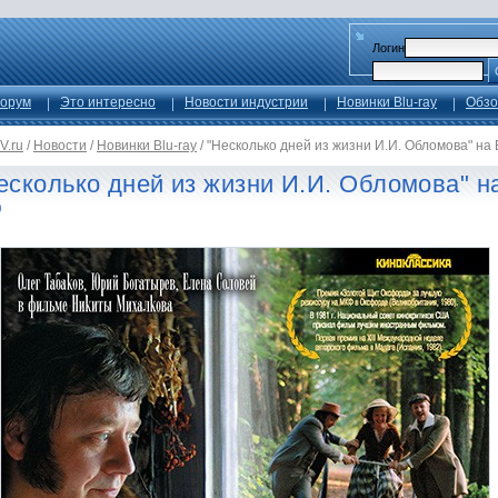
Логин
орум
Это интересно
Новости индустрии
Новинки Blu-ray
Обзо
V.ru
/
Новости
/
Новинки Blu-ray
/
"Несколько дней из жизни И.И. Обломова" на
есколько дней из жизни И.И. Обломова" н
D