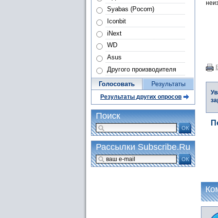
неиз
Syabas (Pocorn)
Iconbit
iNext
WD
Asus
Другого производителя
Голосовать
Результаты
Ув
Результаты других опросов
за
Поиск
П
ОК
Рассылки Subscribe.Ru
ОК
Ко