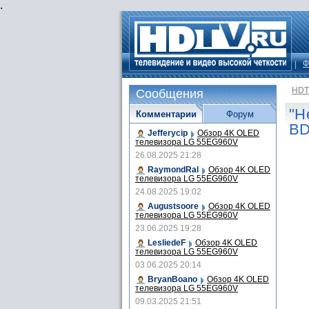
.
Ф
HDT
Сообщения
"Н
Комментарии
Форум
B
Jefferycip
Обзор 4K OLED
телевизора LG 55EG960V
26.08.2025 21:28
RaymondRal
Обзор 4K OLED
телевизора LG 55EG960V
24.08.2025 19:02
Augustsoore
Обзор 4K OLED
телевизора LG 55EG960V
23.06.2025 19:28
LesliedeF
Обзор 4K OLED
телевизора LG 55EG960V
03.06.2025 20:14
BryanBoano
Обзор 4K OLED
телевизора LG 55EG960V
09.03.2025 21:51