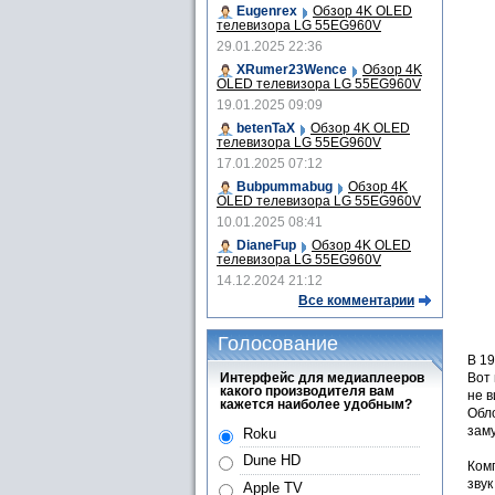
Eugenrex
Обзор 4K OLED
телевизора LG 55EG960V
29.01.2025 22:36
XRumer23Wence
Обзор 4K
OLED телевизора LG 55EG960V
19.01.2025 09:09
betenTaX
Обзор 4K OLED
телевизора LG 55EG960V
17.01.2025 07:12
Bubpummabug
Обзор 4K
OLED телевизора LG 55EG960V
10.01.2025 08:41
DianeFup
Обзор 4K OLED
телевизора LG 55EG960V
14.12.2024 21:12
Все комментарии
Голосование
В 19
Интерфейс для медиаплееров
Вот 
какого производителя вам
не 
кажется наиболее удобным?
Обло
заму
Roku
Dune HD
Комп
звук
Apple TV