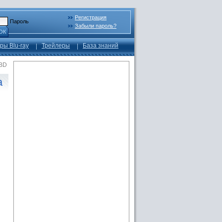
Регистрация
Пароль
Забыли пароль?
ОК
ры Blu-ray
Трейлеры
База знаний
 BD
а