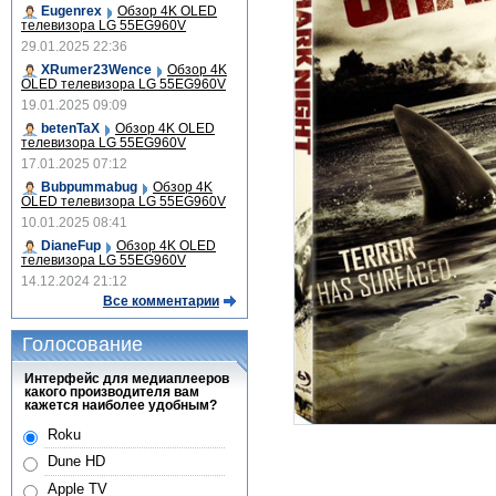
Eugenrex
Обзор 4K OLED
телевизора LG 55EG960V
29.01.2025 22:36
XRumer23Wence
Обзор 4K
OLED телевизора LG 55EG960V
19.01.2025 09:09
betenTaX
Обзор 4K OLED
телевизора LG 55EG960V
17.01.2025 07:12
Bubpummabug
Обзор 4K
OLED телевизора LG 55EG960V
10.01.2025 08:41
DianeFup
Обзор 4K OLED
телевизора LG 55EG960V
14.12.2024 21:12
Все комментарии
Голосование
Интерфейс для медиаплееров
какого производителя вам
кажется наиболее удобным?
Roku
Dune HD
Apple TV