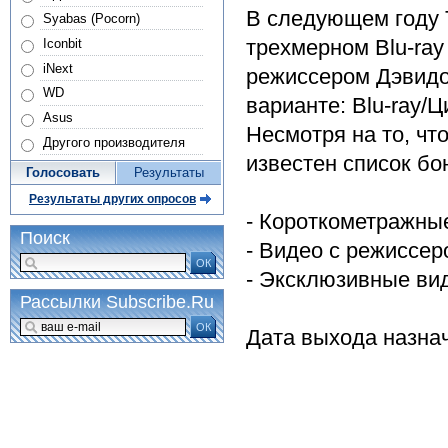
В следующем году T
Syabas (Pocorn)
трехмерном Blu-ray
Iconbit
iNext
режиссером Дэвидо
WD
варианте: Blu-ray/
Asus
Несмотря на то, чт
Другого производителя
известен список бо
Голосовать
Результаты
Результаты других опросов
- Короткометражны
Поиск
- Видео с режиссер
ОК
- Эксклюзивные вид
Рассылки Subscribe.Ru
ОК
Дата выхода назнач