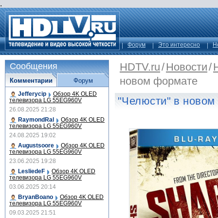
.
Форум
Это интересно
Н
HDTV.ru
/
Новости
/
Сообщения
новом формате
Комментарии
Форум
Jefferycip
Обзор 4K OLED
"Челюсти" в новом
телевизора LG 55EG960V
26.08.2025 21:28
RaymondRal
Обзор 4K OLED
телевизора LG 55EG960V
24.08.2025 19:02
Augustsoore
Обзор 4K OLED
телевизора LG 55EG960V
23.06.2025 19:28
LesliedeF
Обзор 4K OLED
телевизора LG 55EG960V
03.06.2025 20:14
BryanBoano
Обзор 4K OLED
телевизора LG 55EG960V
09.03.2025 21:51