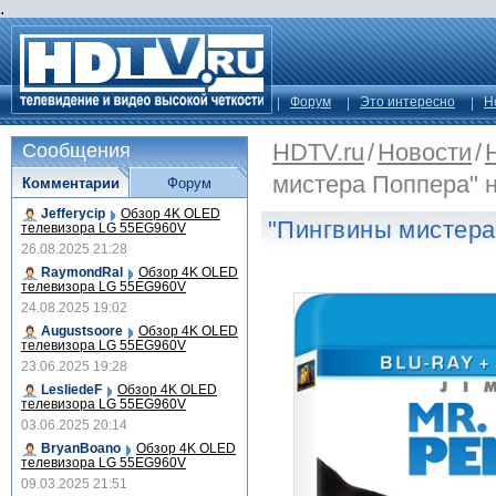
.
Форум
Это интересно
Н
HDTV.ru
/
Новости
/
Сообщения
мистера Поппера" 
Комментарии
Форум
Jefferycip
Обзор 4K OLED
"Пингвины мистера
телевизора LG 55EG960V
26.08.2025 21:28
RaymondRal
Обзор 4K OLED
телевизора LG 55EG960V
24.08.2025 19:02
Augustsoore
Обзор 4K OLED
телевизора LG 55EG960V
23.06.2025 19:28
LesliedeF
Обзор 4K OLED
телевизора LG 55EG960V
03.06.2025 20:14
BryanBoano
Обзор 4K OLED
телевизора LG 55EG960V
09.03.2025 21:51