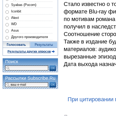
Стало известно о то
Syabas (Pocorn)
формате Blu-ray ф
Iconbit
iNext
по мотивам романа 
WD
получил в наследс
Asus
Соотношение сторон
Другого производителя
Также в издание б
Голосовать
Результаты
материалов: аудик
Результаты других опросов
вырезанные эпизоды
Поиск
Дата выхода назнач
ОК
Рассылки Subscribe.Ru
ОК
При цитировании 