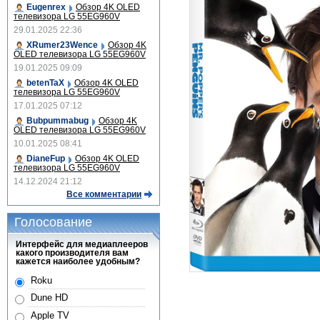
Eugenrex
Обзор 4K OLED
телевизора LG 55EG960V
29.01.2025 22:36
XRumer23Wence
Обзор 4K
OLED телевизора LG 55EG960V
19.01.2025 09:09
betenTaX
Обзор 4K OLED
телевизора LG 55EG960V
17.01.2025 07:12
Bubpummabug
Обзор 4K
OLED телевизора LG 55EG960V
10.01.2025 08:41
DianeFup
Обзор 4K OLED
телевизора LG 55EG960V
14.12.2024 21:12
Все комментарии
Голосование
Интерфейс для медиаплееров
какого производителя вам
кажется наиболее удобным?
Roku
Dune HD
Apple TV