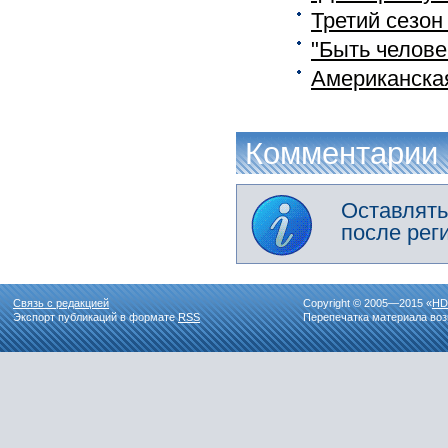
Третий сезон
"Быть челове
Американская
Комментарии
Оставлять
после рег
Связь с редакцией
Copyright © 2005—2015 «
HD
Экспорт публикаций в формате
RSS
Перепечатка материала воз