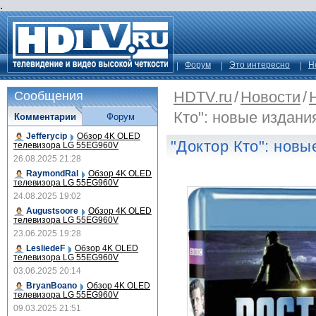
.
Форум
Это интересно
Н
HDTV.ru
/
Новости
/
Сообщения
Кто": новые издани
Комментарии
Форум
Jefferycip
Обзор 4K OLED
"Доктор Кто": новы
телевизора LG 55EG960V
26.08.2025 21:28
RaymondRal
Обзор 4K OLED
телевизора LG 55EG960V
24.08.2025 19:02
Augustsoore
Обзор 4K OLED
телевизора LG 55EG960V
23.06.2025 19:28
LesliedeF
Обзор 4K OLED
телевизора LG 55EG960V
03.06.2025 20:14
BryanBoano
Обзор 4K OLED
телевизора LG 55EG960V
09.03.2025 21:51