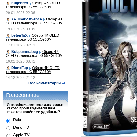
Eugenrex
Обзор 4K OLED
телевизора LG 55EG960V
29.01.2025 22:36
XRumer23Wence
Обзор 4K
OLED телевизора LG 55EG960V
19.01.2025 09:09
betenTaX
Обзор 4K OLED
телевизора LG 55EG960V
17.01.2025 07:12
Bubpummabug
Обзор 4K
OLED телевизора LG 55EG960V
10.01.2025 08:41
DianeFup
Обзор 4K OLED
телевизора LG 55EG960V
14.12.2024 21:12
Все комментарии
Голосование
Интерфейс для медиаплееров
какого производителя вам
кажется наиболее удобным?
Roku
Dune HD
Apple TV