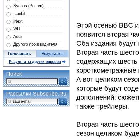
Syabas (Pocorn)
Iconbit
iNext
Этой осенью BBC из
WD
появится вторая ча
Asus
Оба издания будут
Другого производителя
Вторая часть шесто
Голосовать
Результаты
содержащих шесть с
Результаты других опросов
короткометражные 
Поиск
А вот целиком сезо
ОК
которые будут сод
Рассылки Subscribe.Ru
дополнений: сюжетн
ОК
также трейлеры.
Вторая часть шесто
сезон целиком будет