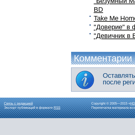
"Безумный М
ВD
Take Me Hom
"Доверие" в 
"Девичник в 
Комментарии
Оставлять
после рег
Связь с редакцией
Copyright © 2005—2015 «
HD
Экспорт публикаций в формате
RSS
Перепечатка материала воз