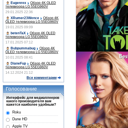
Eugenrex
Обзор 4K OLED
телевизора LG 55EG960V
29.01.2025 22:36
XRumer23Wence
Обзор 4K
OLED телевизора LG 55EG960V
19.01.2025 09:09
betenTaX
Обзор 4K OLED
телевизора LG 55EG960V
17.01.2025 07:12
Bubpummabug
Обзор 4K
OLED телевизора LG 55EG960V
10.01.2025 08:41
DianeFup
Обзор 4K OLED
телевизора LG 55EG960V
14.12.2024 21:12
Все комментарии
Голосование
Интерфейс для медиаплееров
какого производителя вам
кажется наиболее удобным?
Roku
Dune HD
Apple TV