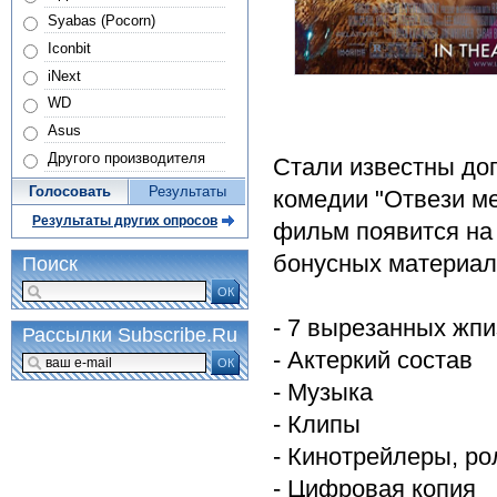
Syabas (Pocorn)
Iconbit
iNext
WD
Asus
Другого производителя
Стали известны до
Голосовать
Результаты
комедии "Отвези ме
Результаты других опросов
фильм появится на
бонусных материало
Поиск
ОК
- 7 вырезанных жп
Рассылки Subscribe.Ru
- Актеркий состав
ОК
- Музыка
- Клипы
- Кинотрейлеры, ро
- Цифровая копия