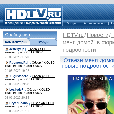
.
Форум
Это интересно
Н
HDTV.ru
/
Новости
/
Сообщения
меня домой" в форм
Комментарии
Форум
подробности
Jefferycip
Обзор 4K OLED
телевизора LG 55EG960V
26.08.2025 21:28
"Отвези меня домой
RaymondRal
Обзор 4K OLED
новые подробност
телевизора LG 55EG960V
24.08.2025 19:02
Augustsoore
Обзор 4K OLED
телевизора LG 55EG960V
23.06.2025 19:28
LesliedeF
Обзор 4K OLED
телевизора LG 55EG960V
03.06.2025 20:14
BryanBoano
Обзор 4K OLED
телевизора LG 55EG960V
09.03.2025 21:51