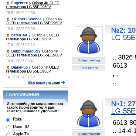
Eugenrex
Обзор 4K OLED
телевизора LG 55EG960V
29.01.2025 22:36
XRumer23Wence
Обзор 4K
OLED телевизора LG 55EG960V
№2: 10
19.01.2025 09:09
betenTaX
Обзор 4K OLED
LG 55
телевизора LG 55EG960V
17.01.2025 07:12
Bubpummabug
Обзор 4K
OLED телевизора LG 55EG960V
.. 3826 
Bubpummabug
10.01.2025 08:41
6613 .
DianeFup
Обзор 4K OLED
Посетители
телевизора LG 55EG960V
, .
14.12.2024 21:12
..
Все комментарии
Голосование
№1: 27
Интерфейс для медиаплееров
какого производителя вам
LG 55
кажется наиболее удобным?
Roku
6613-8
Dune HD
.. 14-4-
Apple TV
Bubpummabug