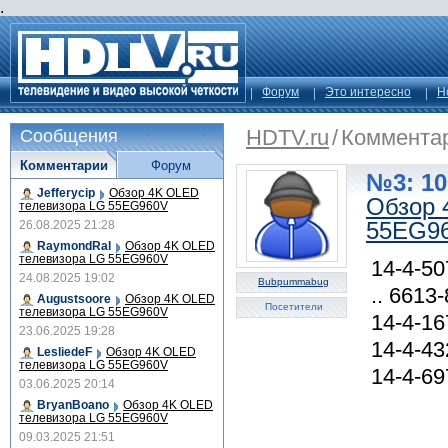
.
Форум
Это интересно
Н
HDTV.ru
/
Коммента
Сообщения
Комментарии
Форум
№3: 10
Jefferycip
Обзор 4K OLED
Обзор 
телевизора LG 55EG960V
55EG9
26.08.2025 21:28
RaymondRal
Обзор 4K OLED
телевизора LG 55EG960V
14-4-50
24.08.2025 19:02
Bubpummabug
.. 6613-
Augustsoore
Обзор 4K OLED
Посетители
телевизора LG 55EG960V
14-4-16
23.06.2025 19:28
14-4-43
LesliedeF
Обзор 4K OLED
телевизора LG 55EG960V
14-4-69
03.06.2025 20:14
BryanBoano
Обзор 4K OLED
телевизора LG 55EG960V
09.03.2025 21:51