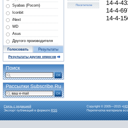
14-4-43
Syabas (Pocorn)
Посетители
14-4-69
Iconbit
14-4-15
iNext
WD
Asus
Другого производителя
Голосовать
Результаты
Результаты других опросов
Поиск
ОК
Рассылки Subscribe.Ru
ОК
Связь с редакцией
Copyright © 2005—2015 «
HD
Экспорт публикаций в формате
RSS
Перепечатка материала воз