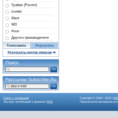
Syabas (Pocorn)
Iconbit
iNext
WD
Asus
Другого производителя
Голосовать
Результаты
Результаты других опросов
Поиск
ОК
Рассылки Subscribe.Ru
ОК
Связь с редакцией
Copyright © 2005—2015 «
HD
Экспорт публикаций в формате
RSS
Перепечатка материала воз