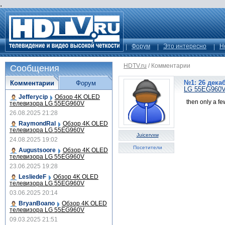
.
Форум
Это интересно
Н
HDTV.ru
/
Комментарии
Сообщения
№1: 26 декаб
Комментарии
Форум
LG 55EG960
Jefferycip
Обзор 4K OLED
then only a f
телевизора LG 55EG960V
26.08.2025 21:28
RaymondRal
Обзор 4K OLED
телевизора LG 55EG960V
Juicervxw
24.08.2025 19:02
Посетители
Augustsoore
Обзор 4K OLED
телевизора LG 55EG960V
23.06.2025 19:28
LesliedeF
Обзор 4K OLED
телевизора LG 55EG960V
03.06.2025 20:14
BryanBoano
Обзор 4K OLED
телевизора LG 55EG960V
09.03.2025 21:51