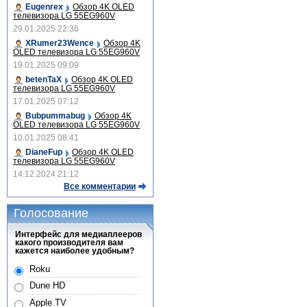
Eugenrex
Обзор 4K OLED
телевизора LG 55EG960V
29.01.2025 22:36
XRumer23Wence
Обзор 4K
OLED телевизора LG 55EG960V
19.01.2025 09:09
betenTaX
Обзор 4K OLED
телевизора LG 55EG960V
17.01.2025 07:12
Bubpummabug
Обзор 4K
OLED телевизора LG 55EG960V
10.01.2025 08:41
DianeFup
Обзор 4K OLED
телевизора LG 55EG960V
14.12.2024 21:12
Все комментарии
Голосование
Интерфейс для медиаплееров
какого производителя вам
кажется наиболее удобным?
Roku
Dune HD
Apple TV