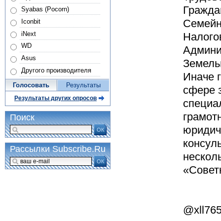
Гражда
Syabas (Pocorn)
Семейн
Iconbit
iNext
Налого
WD
Админи
Asus
Земель
Другого производителя
Иначе г
Голосовать
Результаты
сфере з
Результаты других опросов
специа
грамот
Поиск
юридич
ОК
консуль
Рассылки Subscribe.Ru
нескол
ОК
«Советн
@xll76