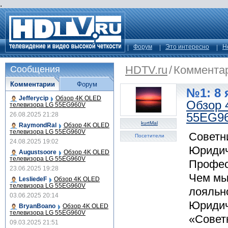
.
Форум
Это интересно
Н
HDTV.ru
/
Коммента
Сообщения
Комментарии
Форум
№1: 8 
Jefferycip
Обзор 4K OLED
Обзор 
телевизора LG 55EG960V
55EG9
26.08.2025 21:28
kurtMal
RaymondRal
Обзор 4K OLED
телевизора LG 55EG960V
Советн
Посетители
24.08.2025 19:02
Юридич
Augustsoore
Обзор 4K OLED
телевизора LG 55EG960V
Профес
23.06.2025 19:28
Чем мы
LesliedeF
Обзор 4K OLED
телевизора LG 55EG960V
лояльно
03.06.2025 20:14
Юридич
BryanBoano
Обзор 4K OLED
телевизора LG 55EG960V
«Совет
09.03.2025 21:51