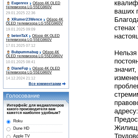
квалиф
Eugenrex
Обзор 4K OLED
телевизора LG 55EG960V
ваших 
29.01.2025 22:36
Благода
XRumer23Wence
Обзор 4K
OLED телевизора LG 55EG960V
стенах
19.01.2025 09:09
настоя
betenTaX
Обзор 4K OLED
телевизора LG 55EG960V
17.01.2025 07:12
Нельзя 
Bubpummabug
Обзор 4K
OLED телевизора LG 55EG960V
постоя
10.01.2025 08:41
значит
DianeFup
Обзор 4K OLED
телевизора LG 55EG960V
измене
14.12.2024 21:12
Все комментарии
пробле
стреми
Голосование
правов
Интерфейс для медиаплееров
какого производителя вам
адресу:
кажется наиболее удобным?
Предос
Roku
Жилищн
Dune HD
Трудово
Apple TV