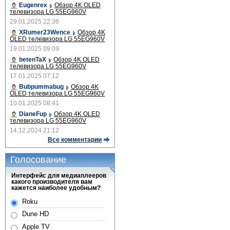
Eugenrex
Обзор 4K OLED
телевизора LG 55EG960V
29.01.2025 22:36
XRumer23Wence
Обзор 4K
OLED телевизора LG 55EG960V
19.01.2025 09:09
betenTaX
Обзор 4K OLED
телевизора LG 55EG960V
17.01.2025 07:12
Bubpummabug
Обзор 4K
OLED телевизора LG 55EG960V
10.01.2025 08:41
DianeFup
Обзор 4K OLED
телевизора LG 55EG960V
14.12.2024 21:12
Все комментарии
Голосование
Интерфейс для медиаплееров
какого производителя вам
кажется наиболее удобным?
Roku
Dune HD
Apple TV