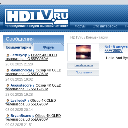
.
Форум
Это интересно
Н
HDTV.ru
/
Комментарии
Сообщения
№1: 8 август
Комментарии
Форум
55EG960V
Jefferycip
Обзор 4K OLED
Hello. And By
телевизора LG 55EG960V
26.08.2025 21:28
Leaslesexette
RaymondRal
Обзор 4K OLED
Посетители
телевизора LG 55EG960V
24.08.2025 19:02
Augustsoore
Обзор 4K OLED
телевизора LG 55EG960V
23.06.2025 19:28
LesliedeF
Обзор 4K OLED
телевизора LG 55EG960V
03.06.2025 20:14
BryanBoano
Обзор 4K OLED
телевизора LG 55EG960V
09.03.2025 21:51