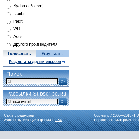
Syabas (Pocorn)
Iconbit
iNext
WD
Asus
Другого производителя
Голосовать
Результаты
Результаты других опросов
Поиск
ОК
Рассылки Subscribe.Ru
ОК
Связь с редакцией
Copyright © 2005—2015 «
HD
Экспорт публикаций в формате
RSS
Перепечатка материала воз